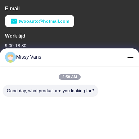
E-mail
twooauto@hotmail.com
Werk tijd
9:00-18:30
Missy Vans
Ons adres
Bedrijfsadres
2:58 AM
No 8028, Jincheng Industrial Center, South Lixin Rd, Fuyong
Street, Baoan District, Shenzhen, China
Good day, what product are you looking for?
Fabrieksadres
No. 1010, South Qiaohe Rd, Qiaotou, Fuyong, Bao'an District,
Shenzhen, China
Tel
+86-185-7643-6547