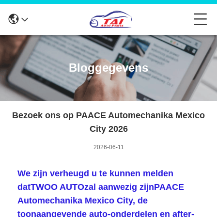
Bloggegevens
Bezoek ons ​​op PAACE Automechanika Mexico
City 2026
2026-06-11
We zijn verheugd u te kunnen melden
dat
TWOO AUTO
zal aanwezig zijn
PAACE
Automechanika Mexico City
, de
toonaangevende auto-onderdelen en after-