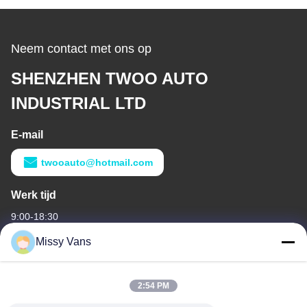
Neem contact met ons op
SHENZHEN TWOO AUTO
INDUSTRIAL LTD
E-mail
twooauto@hotmail.com
Werk tijd
9:00-18:30
Missy Vans
Ons adres
Bedrijfsadres
2:54 PM
No 8028, Jincheng Industrial Center, South Lixin Rd, Fuyong
Street, Baoan District, Shenzhen, China