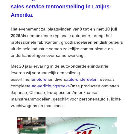
sales service tentoonstelling in Latijns-
Amerika.
Het evenement zal plaatsvinden van
8 tot en met 10 juli
2026
Als een bekende regionale autobeurs brengt het
professionele fabrikanten, groothandelaren en distributeurs
uit de hele industrie samen.zakelijke communicatie en
onderhandelingen over samenwerking.
Met 20 jaar ervaring in de auto-onderdelenindustrie
leveren wij voornamelijk een volledig
assortiment
motoren
en divers
auto-onderdelen
, evenals
compleet
auto-verlichtingsreeks
Onze producten omvatten
Japanse, Chinese, Europese en Amerikaanse
mainstreammodellen, geschikt voor personenauto's, lichte
vrachtwagens en machines.