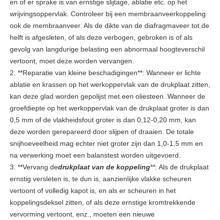
en of er sprake is van ernstige slijtage, ablatie etc. op het
wrijvingsoppervlak. Controleer bij een membraanveerkoppeling
ook de membraanveer. Als de dikte van de diafragmaveer tot de
helft is afgesleten, of als deze verbogen, gebroken is of als
gevolg van langdurige belasting een abnormaal hoogteverschil
vertoont, moet deze worden vervangen.
2. **Reparatie van kleine beschadigingen**: Wanneer er lichte
ablatie en krassen op het werkoppervlak van de drukplaat zitten,
kan deze glad worden gepolijst met een oliesteen. Wanneer de
groefdiepte op het werkoppervlak van de drukplaat groter is dan
0,5 mm of de vlakheidsfout groter is dan 0,12-0,20 mm, kan
deze worden gerepareerd door slijpen of draaien. De totale
snijhoeveelheid mag echter niet groter zijn dan 1,0-1,5 mm en
na verwerking moet een balanstest worden uitgevoerd.
3. **Vervang de
drukplaat van de koppeling
**: Als de drukplaat
ernstig versleten is, te dun is, aanzienlijke vlakke scheuren
vertoont of volledig kapot is, en als er scheuren in het
koppelingsdeksel zitten, of als deze ernstige kromtrekkende
vervorming vertoont, enz., moeten een nieuwe