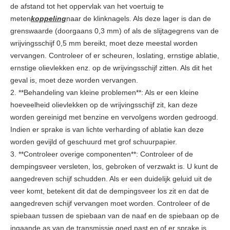
de afstand tot het oppervlak van het voertuig te
meten
koppeling
naar de klinknagels. Als deze lager is dan de
grenswaarde (doorgaans 0,3 mm) of als de slijtagegrens van de
wrijvingsschijf 0,5 mm bereikt, moet deze meestal worden
vervangen. Controleer of er scheuren, loslating, ernstige ablatie,
ernstige olievlekken enz. op de wrijvingsschijf zitten. Als dit het
geval is, moet deze worden vervangen.
2. **Behandeling van kleine problemen**: Als er een kleine
hoeveelheid olievlekken op de wrijvingsschijf zit, kan deze
worden gereinigd met benzine en vervolgens worden gedroogd.
Indien er sprake is van lichte verharding of ablatie kan deze
worden gevijld of geschuurd met grof schuurpapier.
3. **Controleer overige componenten**: Controleer of de
dempingsveer versleten, los, gebroken of verzwakt is. U kunt de
aangedreven schijf schudden. Als er een duidelijk geluid uit de
veer komt, betekent dit dat de dempingsveer los zit en dat de
aangedreven schijf vervangen moet worden. Controleer of de
spiebaan tussen de spiebaan van de naaf en de spiebaan op de
ingaande as van de transmissie goed past en of er sprake is