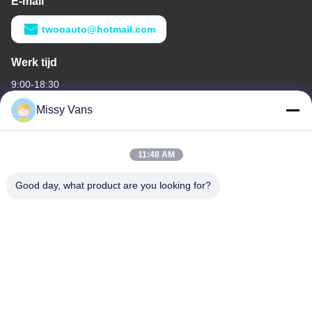
E-mail
twooauto@hotmail.com
Werk tijd
9:00-18:30
Missy Vans
Ons adres
Bedrijfsadres
11:48 AM
No 8028, Jincheng Industrial Center, South Lixin Rd, Fuyong
Street, Baoan District, Shenzhen, China
Good day, what product are you looking for?
Fabrieksadres
No. 1010, South Qiaohe Rd, Qiaotou, Fuyong, Bao'an District,
Shenzhen, China
Tel
+86-185-7643-6547