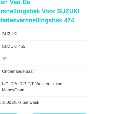
len Van De
ersnellingsbak Voor SUZUKI
tatiesversnellingsbak 474
SUZUKI
SUZUKI 465
10
Onderhandelbaar
L/C, D/A, D/P, T/T, Western Union,
:
MoneyGram
:
1000 stuks per week