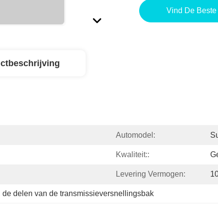
Vind De Beste 
ctbeschrijving
Automodel:
S
Kwaliteit::
G
Levering Vermogen:
1
, 
de delen van de transmissieversnellingsbak