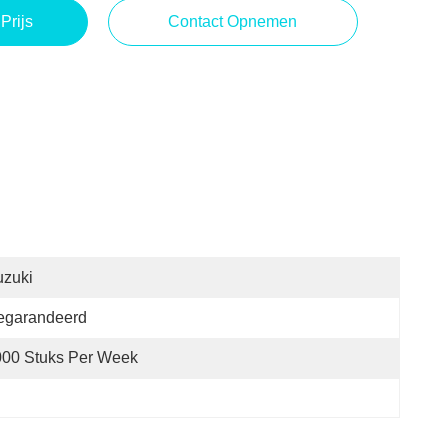
Prijs
Contact Opnemen
uzuki
egarandeerd
000 Stuks Per Week