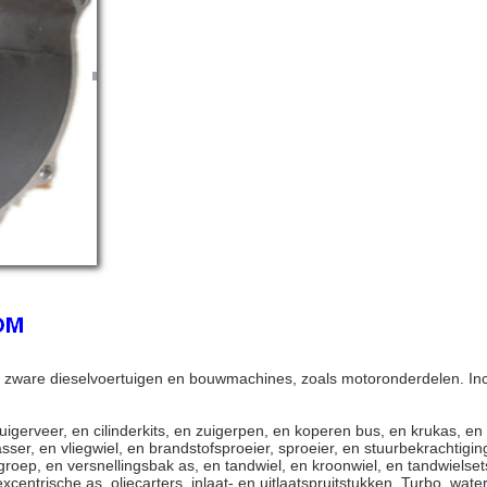
i zware dieselvoertuigen en bouwmachines, zoals motoronderdelen. I
igerveer, en cilinderkits, en zuigerpen, en koperen bus, en krukas, en Dr
wasser, en vliegwiel, en brandstofsproeier, sproeier, en stuurbekracht
roep, en versnellingsbak as, en tandwiel, en kroonwiel, en tandwielsets
 excentrische as, oliecarters, inlaat- en uitlaatspruitstukken, Turbo, 