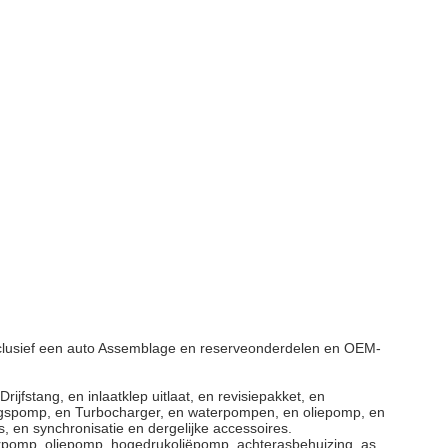
nclusief een auto Assemblage en reserveonderdelen en OEM-
ijfstang, en inlaatklep uitlaat, en revisiepakket, en
igingspomp, en Turbocharger, en waterpompen, en oliepomp, en
, en synchronisatie en dergelijke accessoires.
waterpomp, oliepomp, hogedrukoliëpomp, achterasbehuizing, as,