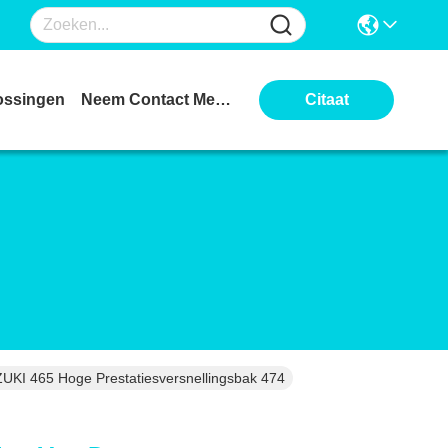
ossingen
Neem Contact Met Ons Op
Citaat
UKI 465 Hoge Prestatiesversnellingsbak 474