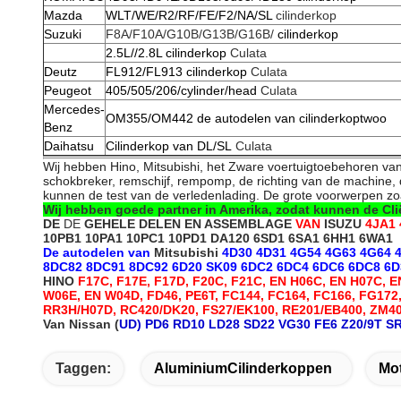
Mazda
WLT/WE/R2/RF/FE/F2/NA/SL
cilinderkop
Suzuki
F8A/F10A/G10B/G13B/G16B/
cilinderkop
2.5L//2.8L cilinderkop
Culata
Deutz
FL912/FL913 cilinderkop
Culata
Peugeot
405/505/206/cylinder/head
Culata
Mercedes-
OM355/OM442 de autodelen van cilinderkoptwoo
Benz
Daihatsu
Cilinderkop van DL/SL
Culata
Wij hebben Hino, Mitsubishi, het Zware voertuigtoebehoren van 
schokbreker, remschijf, rempomp, de richting van de machine, d
kunnen de test van de verledenlading. De grote voorwerpen zo
Wij hebben goede partner in Amerika, zodat kunnen de Cl
DE
DE
GEHELE DELEN EN ASSEMBLAGE
VAN
ISUZU
4JA1
10PB1 10PA1 10PC1 10PD1 DA120 6SD1 6SA1 6HH1 6WA1
De autodelen van
Mitsubishi
4D30 4D31 4G54 4G63 4G64 
8DC82 8DC91 8DC92 6D20 SK09 6DC2 6DC4 6DC6 6DC8 6D3
HINO
F17C, F17E, F17D, F20C, F21C, EN H06C, EN H07C, 
W06E, EN W04D, FD46, PE6T, FC144, FC164, FC166, FG172,
RR3H/H07D, RC420/DK20, FS27/EK100, RE201/EB400, ZM40
Van Nissan (
UD) PD6 RD10 LD28 SD22 VG30 FE6 Z20/9T SR
Taggen:
AluminiumCilinderkoppen
Mot