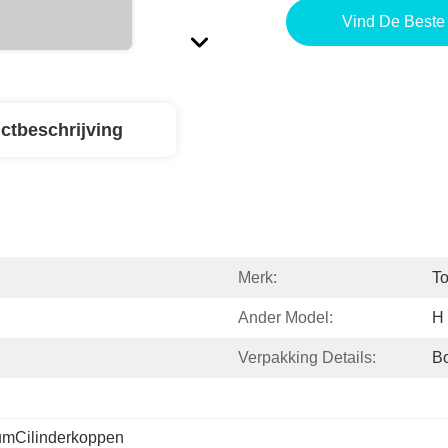
Vind De Beste 
ctbeschrijving
Merk:
To
Ander Model:
H 
Verpakking Details:
Bo
umCilinderkoppen