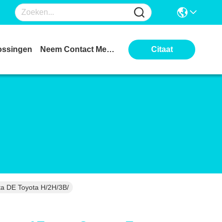
ossingen
Neem Contact Met Ons Op
Citaat
ta DE Toyota H/2H/3B/