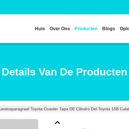
Huis
Over Ons
Producten
Blogs
Opl
Details Van De Producten
estosparagraaf Toyota Coaster Tapa DE Cilindro Del Toyota 15B Cula