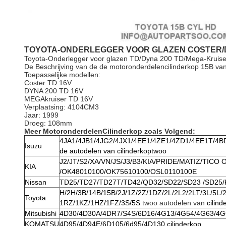
TOYOTA-ONDERLEGGER VOOR GLAZEN COSTER/DYN
Toyota-Onderlegger voor glazen TD/Dyna 200 TD/Mega-Kruis
De Beschrijving van de de motoronderdelencilinderkop 15B v
Toepasselijke modellen:
Coster TD 16V
DYNA 200 TD 16V
MEGAkruiser TD 16V
Verplaatsing: 4104CM3
Jaar: 1999
Droeg: 108mm
Meer MotoronderdelenCilinderkop zoals Volgend:
4JA1/4JB1/4JG2/4JX1/4EE1/4ZE1/4ZD1/4EE1T/4
Isuzu
de autodelen van cilinderkoptwoo
J2/JT/S2/XA/VN/JS/J3/B3/KIA/PRIDE/MATIZ/TIC
KIA
/OK48010100/OK75610100/OSL0110100E
Nissan
TD25/TD27/TD27T/TD42/QD32/SD22/SD23 /SD25/
H/2H/3B/14B/15B/2J/1Z/2Z/1DZ/2L/2L2/2LT/3L/5L
Toyota
1RZ/1KZ/1HZ/1FZ/3S/5S
twoo autodelen van
cilind
Mitsubishi
4D30/4D30A/4DR7/S4S/6D16/4G13/4G54/4G63/4G
KOMATSU
4D95/4D94E/6D105/6d95/4D130 cilinderkop