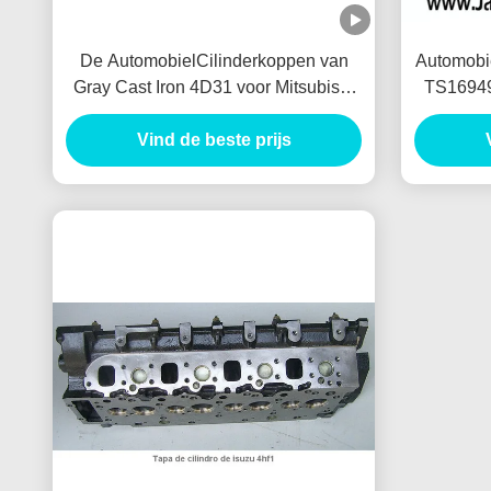
De AutomobielCilinderkoppen van
Automobi
Gray Cast Iron 4D31 voor Mitsubishi
TS16949 
Fuso
Vind de beste prijs