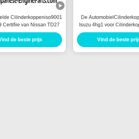
elde Cilinderkoppeniso9001
De AutomobielCilinderko
Certifiie van Nissan TD27
Isuzu 4hg1 voor Cilinderk
Cilindro DE Isuzu 4hg1 Mot
Vind de beste prijs
Vind de beste prij