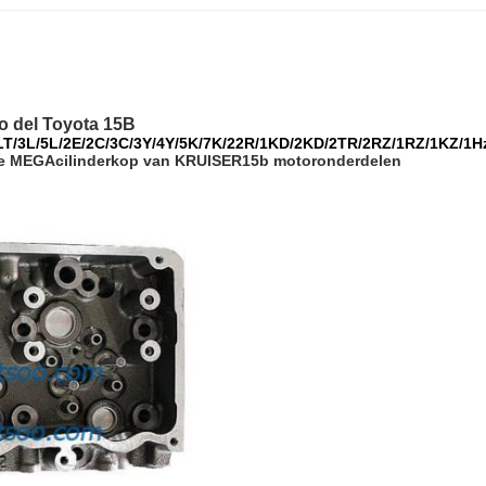
o del Toyota 15B
2LT/3L/5L/2E/2C/3C/3Y/4Y/5K/7K/22R/1KD/2KD/2TR/2RZ/1RZ/1KZ/1H
EGAcilinderkop van KRUISER15b motoronderdelen