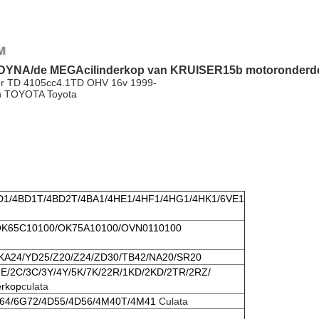
A/de MEGAcilinderkop van KRUISER15b motoronderd
er TD 4105cc4.1TD OHV 16v 1999-
an TOYOTA Toyota
BD1/4BD1T/4BD2T/4BA1/4HE1/4HF1/4HG1/4HK1/6VE1
O OK65C10100/OK75A10100/OVN0110100
KA24/YD25/Z20/Z24/ZD30/TB42/NA20/SR20
/2E/2C/3C/3Y/4Y/5K/7K/22R/1KD/2KD/2TR/2RZ/
erkop
culata
64/6G72/4D55/4D56/4M40T/4M41
Culata