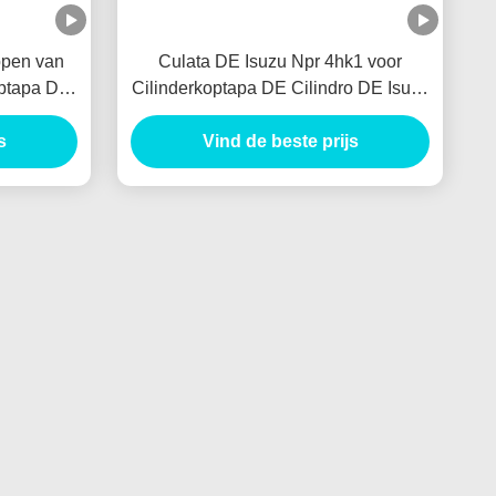
ppen van
Culata DE Isuzu Npr 4hk1 voor
optapa DE
Cilinderkoptapa DE Cilindro DE Isuzu
or Culata
4hk1 Motor Culata
s
Vind de beste prijs