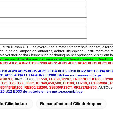
Isuzu Nissan UD… geleverd. Zoals motor, transmissie, aanzet, alternator
eur, polen, lampen en lantaarns, achteruitkijkspiegel, instrument etc.
W
als versnellingsbak kunnen ladingslading na het opdragen. Als er om h
iënten van Amerika van de huis-aan-huisdienst genieten. Rembour
4JB1 4JG1 4JG2 C190 C200 4BC2 4BD1 4BE1 6BA1 6BB1 6BC1 6
4G18 4G20 4DR5 6DR5 4DQ5 6D14 6D15 6D16 6D22 6D31 6D34 6D
1 4D33 4D34 FE114 4DR7 FB308 S4S en motorassemblage
EN H07D,
HINO EH700
, EF550, EF750, K13C, EN K13D, EK100, ER20
 173, 175, 177, J08C, KL340,450,560, EH100, EH700, FC16/W06E,
30443/EK100, RE200/EB200, SS300/K13CT, RR172/EH700,
AUTOde
20 U12 ED33 de autodelen en motorassemblage
orCilinderkop
Remanufactured Cilinderkoppen