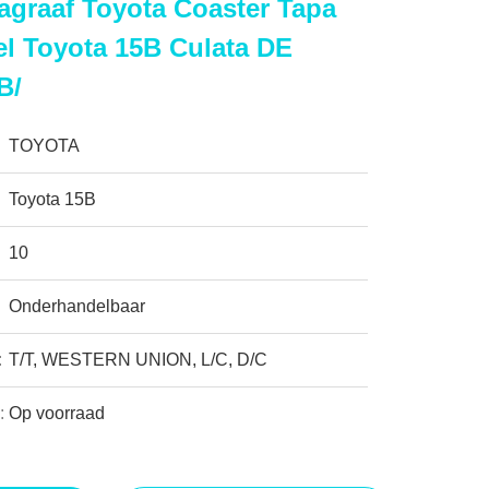
graaf Toyota Coaster Tapa
el Toyota 15B Culata DE
B/
TOYOTA
Toyota 15B
10
Onderhandelbaar
:
T/T, WESTERN UNION, L/C, D/C
:
Op voorraad