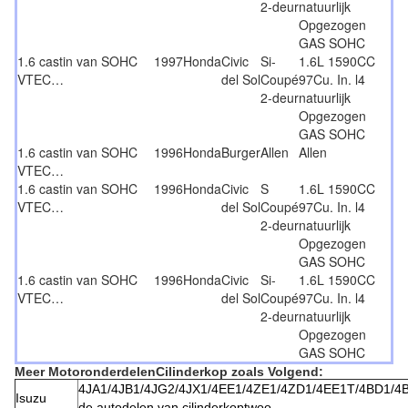
2-deur
natuurlijk
Opgezogen
GAS SOHC
1.6 castin van SOHC
1997
Honda
Civic
Si-
1.6L 1590CC
VTEC…
del Sol
Coupé
97Cu. In. l4
2-deur
natuurlijk
Opgezogen
GAS SOHC
1.6 castin van SOHC
1996
Honda
Burger
Allen
Allen
VTEC…
1.6 castin van SOHC
1996
Honda
Civic
S
1.6L 1590CC
VTEC…
del Sol
Coupé
97Cu. In. l4
2-deur
natuurlijk
Opgezogen
GAS SOHC
1.6 castin van SOHC
1996
Honda
Civic
Si-
1.6L 1590CC
VTEC…
del Sol
Coupé
97Cu. In. l4
2-deur
natuurlijk
Opgezogen
GAS SOHC
Meer MotoronderdelenCilinderkop zoals Volgend:
4JA1/4JB1/4JG2/4JX1/4EE1/4ZE1/4ZD1/4EE1T/4BD1/
Isuzu
de autodelen van cilinderkoptwoo