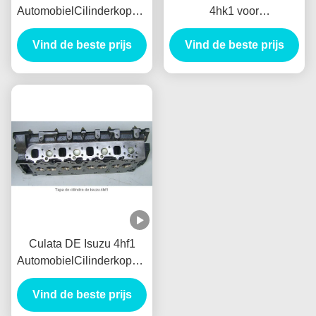
AutomobielCilinderkoppen
4hk1 voor
van Isuzu 4hg1 voor
Cilinderkoptapa DE
Vind de beste prijs
Cilinderkoptapa DE
Cilindro DE Isuzu 4hk1
Vind de beste prijs
Cilindro DE Isuzu 4hg1
Motor Culata
Motor Culata
Culata DE Isuzu 4hf1
AutomobielCilinderkoppen
4.3cc voor
Vind de beste prijs
Cilinderkoptapa DE
Cilindro DE Isuzu 4hf1