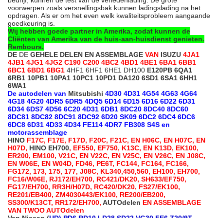
voorwerpen zoals versnellingsbak kunnen ladingslading na het
opdragen. Als er om het even welk kwaliteitsprobleem aangaande
goedkeuring is.
Wij hebben goede partner in Amerika, zodat kunnen de
Cliënten van Amerika van de huis-aan-huisdienst genieten.
Rembours.
DE
DE
GEHELE DELEN EN ASSEMBLAGE
VAN
ISUZU
4JA1
4JB1 4JG1 4JG2 C190 C200 4BC2 4BD1 4BE1 6BA1 6BB1
6BC1 6BD1 6BG1
4HF1 6HF1 6HE1 DH100
E120PB 6QA1
6RB1 10PB1 10PA1 10PC1 10PD1 DA120 6SD1 6SA1 6HH1
6WA1
De autodelen van
Mitsubishi
4D30 4D31 4G54 4G63 4G64
4G18 4G20 4DR5 6DR5 4DQ5 6D14 6D15 6D16 6D22 6D31
6D34 6DS7 4D56 6C20 4D31 6DB1 8DC20 8DC40 8DC60
8DC81 8DC82 8DC91 8DC92 6D20 SK09 6DC2 6DC4 6DC6
6DC8 6D31 4D33 4D34 FE114 4DR7 FB308 S4S en
motorassemblage
HINO
F17C, F17E, F17D, F20C, F21C, EN H06C, EN H07C, EN
H07D,
HINO EH700
, EF550, EF750, K13C, EN K13D, EK100,
ER200, EM100, V21C, EN V22C, EN V25C, EN V26C, EN J08C,
EN W06E, EN W04D, FD46, PE6T, FC144, FC164, FC166,
FG172, 173, 175, 177, J08C, KL340,450,560, EH100, EH700,
FC16/W06E, RJ172/EH700, RC421/DK20, SH633/EF750,
FG17/EH700, RR3H/H07D, RC420/DK20, FS27/EK100,
RE201/EB400, ZM4030443/EK100, RE200/EB200,
SS300/K13CT, RR172/EH700,
AUTOdelen
EN ASSEMBLAGE
VAN TWOO AUTOdelen
Van Nissan (
UD) PD6 RD10 LD28 SD22 VG30 FE6 Z20/9T