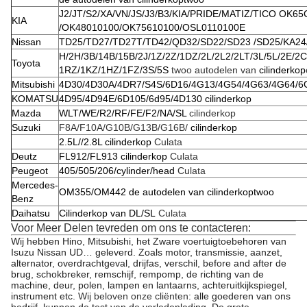
J2/JT/S2/XA/VN/JS/J3/B3/KIA/PRIDE/MATIZ/TICO OK
KIA
/OK48010100/OK75610100/OSL0110100E
Nissan
TD25/TD27/TD27T/TD42/QD32/SD22/SD23 /SD25/KA24
H/2H/3B/14B/15B/2J/1Z/2Z/1DZ/2L/2L2/2LT/3L/5L/2E/2
Toyota
1RZ/1KZ/1HZ/1FZ/3S/5S
twoo autodelen van
cilinderkop
Mitsubishi
4D30/4D30A/4DR7/S4S/6D16/4G13/4G54/4G63/4G64/6
KOMATSU
4D95/4D94E/6D105/6d95/4D130 cilinderkop
Mazda
WLT/WE/R2/RF/FE/F2/NA/SL
cilinderkop
Suzuki
F8A/F10A/G10B/G13B/G16B/
cilinderkop
2.5L//2.8L cilinderkop
Culata
Deutz
FL912/FL913 cilinderkop
Culata
Peugeot
405/505/206/cylinder/head
Culata
Mercedes-
OM355/OM442 de autodelen van cilinderkoptwoo
Benz
Daihatsu
Cilinderkop van DL/SL
Culata
Voor Meer Delen tevreden om ons te contacteren:
Wij hebben Hino, Mitsubishi, het Zware voertuigtoebehoren van
Isuzu Nissan UD… geleverd. Zoals motor, transmissie, aanzet,
alternator, overdrachtgeval, drijfas, verschil, before and after de
brug, schokbreker, remschijf, rempomp, de richting van de
machine, deur, polen, lampen en lantaarns, achteruitkijkspiegel,
instrument etc.
Wij beloven onze cliënten
: alle goederen van ons
bedrijf, kunnen de test van de verledenlading. De grote