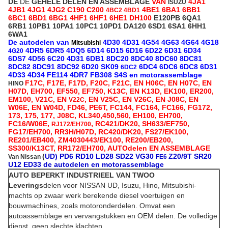
DE
DE
GEHELE DELEN EN ASSEMBLAGE
VAN
4JA1
ISUZU
4JB1 4JG1 4JG2 C190 C200
4BE1 6BA1 6BB1
4BC2 4BD1
6BC1 6BD1 6BG1 4HF1 6HF1 6HE1 DH100
E120PB 6QA1
6RB1 10PB1 10PA1 10PC1 10PD1 DA120 6SD1 6SA1 6HH1
6WA1
De autodelen van
4D30 4D31 4G54 4G63 4G64 4G18
Mitsubishi
4DR5 6DR5 4DQ5 6D14 6D15 6D16 6D22 6D31 6D34
4G20
6DS7 4D56 6C20 4D31 6DB1 8DC20 8DC40 8DC60 8DC81
8DC82 8DC91 8DC92 6D20 SK09
6DC4 6DC6 6DC8 6D31
6DC2
4D33 4D34 FE114 4DR7 FB308 S4S en motorassemblage
F17C, F17E, F17D, F20C, F21C, EN H06C, EN H07C, EN
HINO
H07D, EH700, EF550, EF750, K13C, EN K13D, EK100, ER200,
EM100, V21C, EN
, EN V25C, EN V26C, EN J08C, EN
V22C
W06E, EN W04D, FD46, PE6T, FC144, FC164, FC166, FG172,
173, 175, 177, J08C, KL340,450,560, EH100, EH700,
FC16/W06E,
, RC421/DK20, SH633/EF750,
RJ172/EH700
FG17/EH700, RR3H/H07D, RC420/DK20, FS27/EK100,
RE201/EB400, ZM4030443/EK100, RE200/EB200,
SS300/K13CT, RR172/EH700, AUTOdelen EN ASSEMBLAGE
(
UD) PD6 RD10 LD28 SD22 VG30
Z20/9T SR20
Van Nissan
FE6
U12 ED33 de autodelen en motorassemblage
AUTO BEPERKT INDUSTRIEEL VAN TWOO
Leverings
delen voor NISSAN UD, Isuzu, Hino, Mitsubishi-
machts op zwaar werk berekende diesel voertuigen en
bouwmachines, zoals motoronderdelen. Omvat een
autoassemblage en vervangstukken en OEM delen. De volledige
dienst, geen slechte klachten.