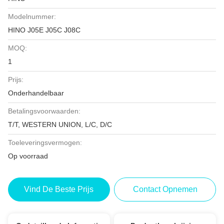
Modelnummer:
HINO J05E J05C J08C
MOQ:
1
Prijs:
Onderhandelbaar
Betalingsvoorwaarden:
T/T, WESTERN UNION, L/C, D/C
Toeleveringsvermogen:
Op voorraad
Vind De Beste Prijs
Contact Opnemen