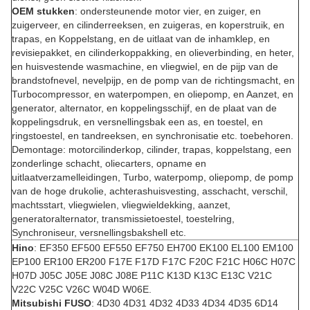
OEM stukken
: ondersteunende motor vier, en zuiger, en
zuigerveer, en cilinderreeksen, en zuigeras, en koperstruik, en
trapas, en Koppelstang, en de uitlaat van de inhamklep, en
revisiepakket, en cilinderkoppakking, en olieverbinding, en heter,
en huisvestende wasmachine, en vliegwiel, en de pijp van de
brandstofnevel, nevelpijp, en de pomp van de richtingsmacht, en
Turbocompressor, en waterpompen, en oliepomp, en Aanzet, en
generator, alternator, en koppelingsschijf, en de plaat van de
koppelingsdruk, en versnellingsbak een as, en toestel, en
ringstoestel, en tandreeksen, en synchronisatie etc. toebehoren.
Demontage: motorcilinderkop, cilinder, trapas, koppelstang, een
zonderlinge schacht, oliecarters, opname en
uitlaatverzamelleidingen, Turbo, waterpomp, oliepomp, de pomp
van de hoge drukolie, achterashuisvesting, asschacht, verschil,
machtsstart, vliegwielen, vliegwieldekking, aanzet,
generatoralternator, transmissietoestel, toestelring,
Synchroniseur, versnellingsbakshell etc.
Hino
: EF350 EF500 EF550 EF750 EH700 EK100 EL100 EM100
EP100 ER100 ER200 F17E F17D F17C F20C F21C H06C H07C
H07D J05C J05E J08C J08E P11C K13D K13C E13C V21C
V22C V25C V26C W04D W06E.
Mitsubishi FUSO
: 4D30 4D31 4D32 4D33 4D34 4D35 6D14