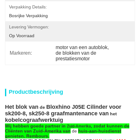
Verpakking Details:
Bosrijke Verpakking
Levering Vermogen:
Op Voorraad
motor van een autoblok
, 
Markeren:
de blokken van de 
prestatiesmotor
Productbeschrijving
Het blok
van
Bloxhino J05E
Cilinder
voor
de
sk200-8, sk250-8 graafmantenance van
het
kobelcograafwerktuig
Wij hebben goede partner in
, zodat kunnen de
Zuid-Amerika
Cliënten van Zuid-Amerika van
de
huis-aan-huisdienst
genieten. Rembours.