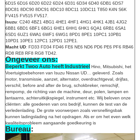
6D15 6D16 6D20 6D22 6D24 6D31 6D34 6D40 6DB1 6DS7
8DC81 8DC90 8DC91 8DC10 8DC11 10DC11 T850 K4N S6K
FV415 FV515 FV517.
Isuzu
: C240 4BZ1 4BG1 4HE1 4HF1 4HG1 4HK1 4JB1 4JG2
6BB1 6BD1 6BF1 6BG1 6HE1 6HH1 6HK1 6QA1 6RB1 6SA1
6SD1 6UZ1 6WA1 6WF1 6WG1 8PD1 8PE1 10PC1 10PB1
10PD1 10PE1 12PC1 12PD1 12PE1.
Macht UD
: FD33 FD34 FD46 FE6 NE6 ND6 PD6 PE6 PF6 RB46
RD8 RE8 RF8 RG8 TD42.
Ongeveer ons:
Beperkt Twoo Auto heeft Industrieel
Hino, Mitsubishi, het
Voertuigtoebehoren van Isuzu Nissan UD… geleverd. Zoals
motor, transmissie, aanzet, alternator, overdrachtgeval, drijfas,
verschil, before and after de brug, schokbreker, remschijf,
rempomp, de richting van de machine, deur, polen, lampen en
lantaarns, achteruitkijkspiegel, instrument etc. Wij beloven onze
cliënten: alle goederen van ons bedrijf, kunnen de test van de
verledenlading. De grote voorwerpen zoals versnellingsbak
kunnen ladingslading na het opdragen. Als er om het even welk
kwaliteitsprobleem aangaande goedkeuring is
Bureau
: