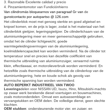
3. Razonable Excelente calidad y precio
4. Pinzamientomotor van Fundiciónhierro
Van cilindromás bloquearnos
van paragraaf
Gr
van
de
gunstcontacto
por autopartso @ 126.com
Het cilinderblok
moet met genoeg sterkte en goed afgietsel en
knipsel komen, en de prijs is lager, zodat is het materiaal van het
cilinderblok gietijzer, legeringsgietijzer. De cilinderlichaam van de
aluminiumlegering meer en meer gemeenschappelijk gebruiken,
omdat het de cilinder lichtgewicht, goede
warmtegeleidingsvermogen van de aluminiumlegering,
koelmiddelencapaciteit kan worden verminderd. Na de cilinder tot
temperatuur snel en precies kan dezelfde coëfficiënt van
thermische uitbreiding van aluminiumzuiger, verwarmd ruimte
klein, effectlawaai, en motorolieverbruik worden verminderd. En
hetzelfde zoals thermische uitbreiding van de cilinderkop van de
aluminiumlegering, hete en koude schok als gevolg van
thermische spanning kan worden verminderd.
AUTO BEPERKT INDUSTRIEEL VAN TWOO
Leverings
delen voor NISSAN UD, Isuzu, Hino, Mitsubishi-machts
op zwaar werk berekende diesel voertuigen en bouwmachines,
zoals motoronderdelen. Omvat een autoassemblage en
vervangstukken en OEM delen. De volledige dienst, geen slechte
klachten.
OEM stukken
: ondersteunende motor vier, en zuiger, en