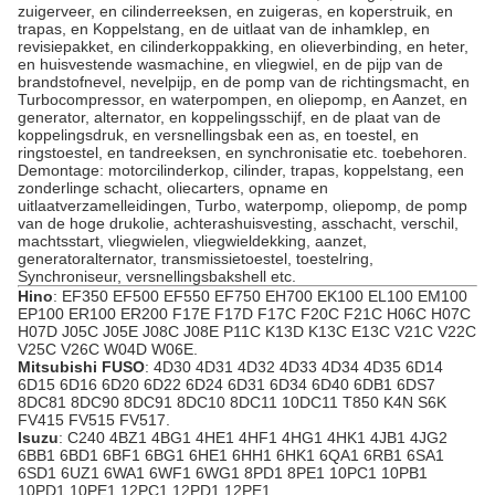
zuigerveer, en cilinderreeksen, en zuigeras, en koperstruik, en
trapas, en Koppelstang, en de uitlaat van de inhamklep, en
revisiepakket, en cilinderkoppakking, en olieverbinding, en heter,
en huisvestende wasmachine, en vliegwiel, en de pijp van de
brandstofnevel, nevelpijp, en de pomp van de richtingsmacht, en
Turbocompressor, en waterpompen, en oliepomp, en Aanzet, en
generator, alternator, en koppelingsschijf, en de plaat van de
koppelingsdruk, en versnellingsbak een as, en toestel, en
ringstoestel, en tandreeksen, en synchronisatie etc. toebehoren.
Demontage: motorcilinderkop, cilinder, trapas, koppelstang, een
zonderlinge schacht, oliecarters, opname en
uitlaatverzamelleidingen, Turbo, waterpomp, oliepomp, de pomp
van de hoge drukolie, achterashuisvesting, asschacht, verschil,
machtsstart, vliegwielen, vliegwieldekking, aanzet,
generatoralternator, transmissietoestel, toestelring,
Synchroniseur, versnellingsbakshell etc.
Hino
: EF350 EF500 EF550 EF750 EH700 EK100 EL100 EM100
EP100 ER100 ER200 F17E F17D F17C F20C F21C H06C H07C
H07D J05C J05E J08C J08E P11C K13D K13C E13C V21C V22C
V25C V26C W04D W06E.
Mitsubishi FUSO
: 4D30 4D31 4D32 4D33 4D34 4D35 6D14
6D15 6D16 6D20 6D22 6D24 6D31 6D34 6D40 6DB1 6DS7
8DC81 8DC90 8DC91 8DC10 8DC11 10DC11 T850 K4N S6K
FV415 FV515 FV517.
Isuzu
: C240 4BZ1 4BG1 4HE1 4HF1 4HG1 4HK1 4JB1 4JG2
6BB1 6BD1 6BF1 6BG1 6HE1 6HH1 6HK1 6QA1 6RB1 6SA1
6SD1 6UZ1 6WA1 6WF1 6WG1 8PD1 8PE1 10PC1 10PB1
10PD1 10PE1 12PC1 12PD1 12PE1.