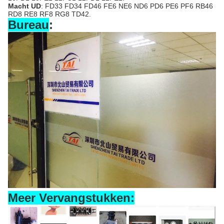
Macht UD
: FD33 FD34 FD46 FE6 NE6 ND6 PD6 PE6 PF6 RB46
RD8 RE8 RF8 RG8 TD42.
Bureau
:
Meer Vervangstukken: