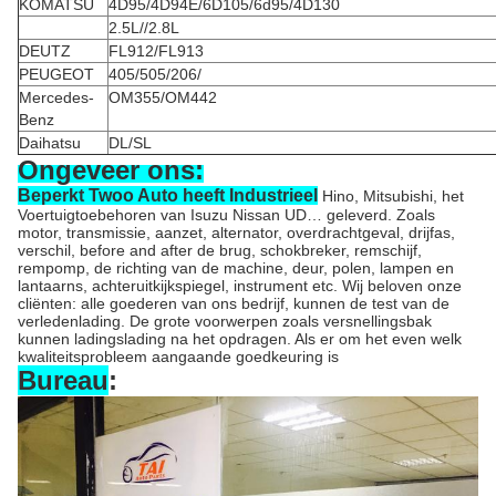
KOMATSU
4D95/4D94E/6D105/6d95/4D130
2.5L//2.8L
DEUTZ
FL912/FL913
PEUGEOT
405/505/206/
Mercedes-
OM355/OM442
Benz
Daihatsu
DL/SL
Ongeveer ons:
Beperkt Twoo Auto heeft Industrieel
Hino, Mitsubishi, het
Voertuigtoebehoren van Isuzu Nissan UD… geleverd. Zoals
motor, transmissie, aanzet, alternator, overdrachtgeval, drijfas,
verschil, before and after de brug, schokbreker, remschijf,
rempomp, de richting van de machine, deur, polen, lampen en
lantaarns, achteruitkijkspiegel, instrument etc. Wij beloven onze
cliënten: alle goederen van ons bedrijf, kunnen de test van de
verledenlading. De grote voorwerpen zoals versnellingsbak
kunnen ladingslading na het opdragen. Als er om het even welk
kwaliteitsprobleem aangaande goedkeuring is
Bureau
: