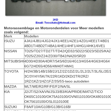
Motorassemblage en Motoronderdelen voor Meer modellen
zoals volgend:
Merk
Modellen
ISUZU
4JA1/4JB1/4JG2/4JX1/4EE1/4ZE1/4ZD1/4EE1T/4BD1
4BD1T/4BD2T/4BA1/4HE1/4HF1/4HG1/4HK1/6VE1
NISSAN
TD25/TD27/TD27T/TD42/QD32/SD22/SD23/SD25/KA2
YD25/Z20/Z24/ZD30/TB42/NA20/SR20
MITSUBISHI
4D30/4D30A/4DR7/S4S/6D16/4G13/4G54/4G63/4G64
6G72/4D55/4D56/4M40T/4M41
TOYOTA
H/2H/3B/14B/15B/2J/1Z/2Z/1DZ/2L/2L2/2LT/3L/5L/2E/
3C/3Y/4Y/5K/7K/22R/1KD/2KD/2TR/2RZ/
1RZ/1KZ/1HZ/1FZ/3S/5S-twoo autodelen
MAZDA
WLT/WE/R2/RF/FE/F2/NA/SL
KIA
J2/JT/S2/XA/VN/JS/J3/B3/KIA/PRIDE/MATIZ/TICO
OK65C10100/OK75A10100/OVN0110100/OK4801010
OK75610100/OSL0110100E
SUZUKI
F8A/F10A/G10B/G13B/G16B/