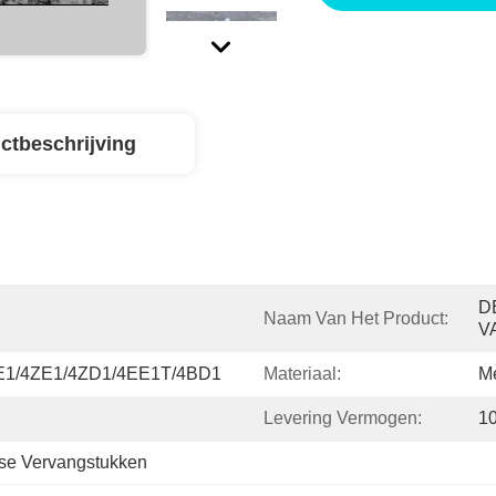
ctbeschrijving
D
Naam Van Het Product:
V
EE1/4ZE1/4ZD1/4EE1T/4BD1
Materiaal:
Me
Levering Vermogen:
1
se Vervangstukken