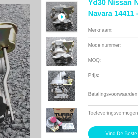
Yd30 Nissan N
Navara 14411 
Merknaam:
Modelnummer:
MOQ:
Prijs:
Betalingsvoorwaarden
Toeleveringsvermogen
Vind De Beste 