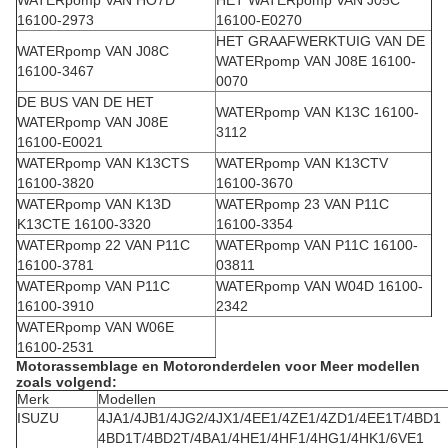
WATERpomp VAN HO7D
HET WATERpomp VAN J05C
16100-2973
16100-E0270
HET GRAAFWERKTUIG VAN DE
WATERpomp VAN J08C
WATERpomp VAN J08E 16100-
16100-3467
0070
DE BUS VAN DE HET
WATERpomp VAN K13C 16100-
WATERpomp VAN J08E
3112
16100-E0021
WATERpomp VAN K13CTS
WATERpomp VAN K13CTV
16100-3820
16100-3670
WATERpomp VAN K13D
WATERpomp 23 VAN P11C
K13CTE 16100-3320
16100-3354
WATERpomp 22 VAN P11C
WATERpomp VAN P11C 16100-
16100-3781
03811
WATERpomp VAN P11C
WATERpomp VAN W04D 16100-
16100-3910
2342
WATERpomp VAN W06E
16100-2531
Motorassemblage en Motoronderdelen voor Meer modellen
zoals volgend:
Merk
Modellen
ISUZU
4JA1/4JB1/4JG2/4JX1/4EE1/4ZE1/4ZD1/4EE1T/4BD1
4BD1T/4BD2T/4BA1/4HE1/4HF1/4HG1/4HK1/6VE1