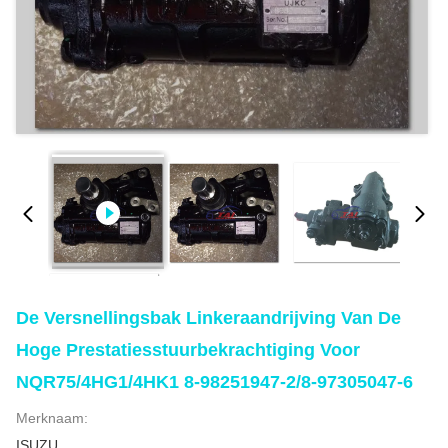
De Versnellingsbak Linkeraandrijving Van De
Hoge Prestatiesstuurbekrachtiging Voor
NQR75/4HG1/4HK1 8-98251947-2/8-97305047-6
Merknaam:
ISUZU