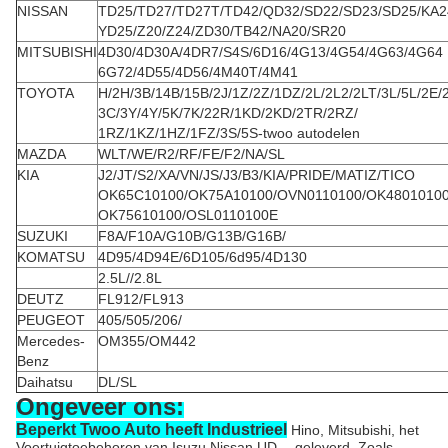
NISSAN
TD25/TD27/TD27T/TD42/QD32/SD22/SD23/SD25/KA2
YD25/Z20/Z24/ZD30/TB42/NA20/SR20
MITSUBISHI
4D30/4D30A/4DR7/S4S/6D16/4G13/4G54/4G63/4G64
6G72/4D55/4D56/4M40T/4M41
TOYOTA
H/2H/3B/14B/15B/2J/1Z/2Z/1DZ/2L/2L2/2LT/3L/5L/2E/
3C/3Y/4Y/5K/7K/22R/1KD/2KD/2TR/2RZ/
1RZ/1KZ/1HZ/1FZ/3S/5S-twoo autodelen
MAZDA
WLT/WE/R2/RF/FE/F2/NA/SL
KIA
J2/JT/S2/XA/VN/JS/J3/B3/KIA/PRIDE/MATIZ/TICO
OK65C10100/OK75A10100/OVN0110100/OK4801010
OK75610100/OSL0110100E
SUZUKI
F8A/F10A/G10B/G13B/G16B/
KOMATSU
4D95/4D94E/6D105/6d95/4D130
2.5L//2.8L
DEUTZ
FL912/FL913
PEUGEOT
405/505/206/
Mercedes-
OM355/OM442
Benz
Daihatsu
DL/SL
Ongeveer ons:
Beperkt Twoo Auto heeft Industrieel
Hino, Mitsubishi, het
Voertuigtoebehoren van Isuzu Nissan UD… geleverd. Zoals