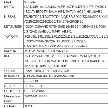
Merk
Modellen
ISUZU
4JA1/4JB1/4JG2/4JX1/4EE1/4ZE1/4ZD1/4EE1T/4BD1
4BD1T/4BD2T/4BA1/4HE1/4HF1/4HG1/4HK1/6VE1
NISSAN
TD25/TD27/TD27T/TD42/QD32/SD22/SD23/SD25/KA2
YD25/Z20/Z24/ZD30/TB42/NA20/SR20
MITSUBISHI
4D30/4D30A/4DR7/S4S/6D16/4G13/4G54/4G63/4G64
6G72/4D55/4D56/4M40T/4M41
TOYOTA
H/2H/3B/14B/15B/2J/1Z/2Z/1DZ/2L/2L2/2LT/3L/5L/2E/
3C/3Y/4Y/5K/7K/22R/1KD/2KD/2TR/2RZ/
1RZ/1KZ/1HZ/1FZ/3S/5S-twoo autodelen
MAZDA
WLT/WE/R2/RF/FE/F2/NA/SL
KIA
J2/JT/S2/XA/VN/JS/J3/B3/KIA/PRIDE/MATIZ/TICO
OK65C10100/OK75A10100/OVN0110100/OK4801010
OK75610100/OSL0110100E
SUZUKI
F8A/F10A/G10B/G13B/G16B/
KOMATSU
4D95/4D94E/6D105/6d95/4D130
2.5L//2.8L
DEUTZ
FL912/FL913
PEUGEOT
405/505/206/
Mercedes-
OM355/OM442
Benz
Daihatsu
DL/SL