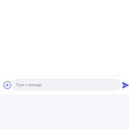
Startmotor 12V 1.2KW 8T
TM000A13701
Motores DE Arranque van
M0T81181 - MANDO-
Mando de Autodelen
Startmotor 12V 1.2KW 8T
Vind de beste prijs
Vind de beste prijs
MOTORES DE
ARRANQUE
Photo