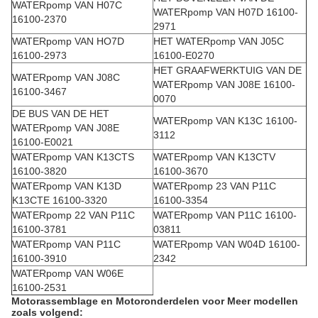
WATERpomp VAN H07C
WATERpomp VAN H07D 16100-
16100-2370
2971
WATERpomp VAN HO7D
HET WATERpomp VAN J05C
16100-2973
16100-E0270
HET GRAAFWERKTUIG VAN DE
WATERpomp VAN J08C
WATERpomp VAN J08E 16100-
16100-3467
0070
DE BUS VAN DE HET
WATERpomp VAN K13C 16100-
WATERpomp VAN J08E
3112
16100-E0021
WATERpomp VAN K13CTS
WATERpomp VAN K13CTV
16100-3820
16100-3670
WATERpomp VAN K13D
WATERpomp 23 VAN P11C
K13CTE 16100-3320
16100-3354
WATERpomp 22 VAN P11C
WATERpomp VAN P11C 16100-
16100-3781
03811
WATERpomp VAN P11C
WATERpomp VAN W04D 16100-
16100-3910
2342
WATERpomp VAN W06E
16100-2531
Motorassemblage en Motoronderdelen voor Meer modellen
zoals volgend: