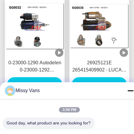
0-23000-1290 Autodelen
26925121E
0-23000-1292
265415409902 - LUCAS-
Startmotornikko
Startmotor 12V 1.7KW 8T
Startmotor 24V 5.5KW
Vind de beste prijs
Vind de beste prijs
MOTORES DE
Missy Vans
11T Motores DE
ARRANQUE
Arranque
3:56 PM
Good day, what product are you looking for?