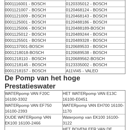
0001116001 - BOSCH
0120335012 - BOSCH
0001121007 - BOSCH
0120468124 - BOSCH
0001121009 - BOSCH
0120468143 - BOSCH
0001125001 - BOSCH
0120488186 - BOSCH
0001125006 - BOSCH
0120488189-BOSCH
0001125012 - BOSCH
0120489244 - BOSCH
0001125501 - BOSCH
0120489328 - BOSCH
0001137001-BOSCH
0120689533 - BOSCH
0001218018-BOSCH
0120689538 - BOSCH
0001218110 - BOSCH
0120689562-BOSCH
0001218145 - BOSCH
0123335002 - BOSCH
0001218157 - BOSCH
A11VI45 - VALEO
De Pomp van het hoge
Prestatieswater
WATERpomp VAN F20C
HET WATERpomp VAN E13C
16100-3302
16100-E0451
WATERpomp VAN EF750
WATERpomp VAN EH700 16100-
16100-2393
1170
OUDE WATERpomp VAN
Waterpomp van EK100 16100-
EK100 16100-2466
3122
HET BOVENLEER VAN DE