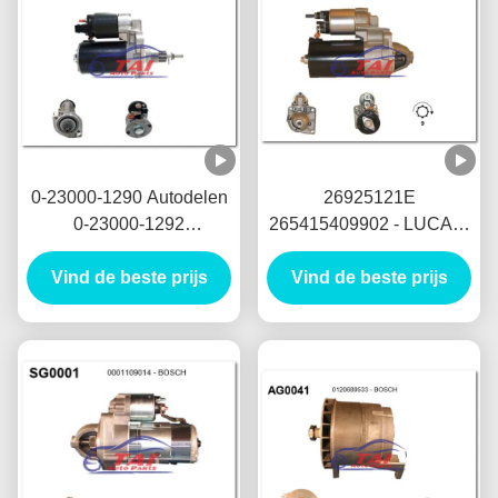
0-23000-1290 Autodelen
26925121E
0-23000-1292
265415409902 - LUCAS-
Startmotornikko
Startmotor 12V 1.7KW 8T
Startmotor 24V 5.5KW
Vind de beste prijs
Vind de beste prijs
MOTORES DE
11T Motores DE
ARRANQUE
Arranque