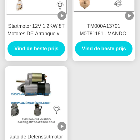
Startmotor 12V 1.2KW 8T
TM000A13701
Motores DE Arranque van
M0T81181 - MANDO-
Mando de Autodelen
Startmotor 12V 1.2KW 8T
Vind de beste prijs
Vind de beste prijs
MOTORES DE
ARRANQUE
auto de Delenstartmotor