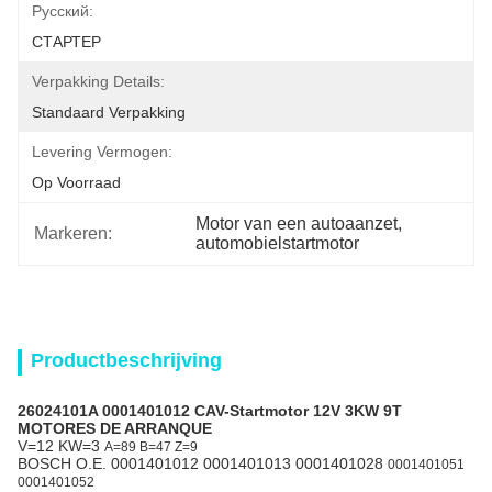
Pусский:
СТАРТЕР
Verpakking Details:
Standaard Verpakking
Levering Vermogen:
Op Voorraad
Motor van een autoaanzet
, 
Markeren:
automobielstartmotor
Productbeschrijving
26024101A 0001401012 CAV-Startmotor 12V 3KW 9T
MOTORES DE ARRANQUE
V=12 KW=3
A=89 B=47 Z=9
BOSCH O.E. 0001401012 0001401013 0001401028
0001401051
0001401052