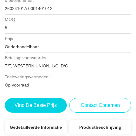
Modelnummer:
26024101A 0001401012
MOQ:
5
Prijs:
Onderhandelbaar
Betalingsvoorwaarden:
T/T, WESTERN UNION, L/C, D/C
Toeleveringsvermogen:
Op voorraad
Vind De Beste Prijs
Contact Opnemen
Gedetailleerde Informatie
Productbeschrijving