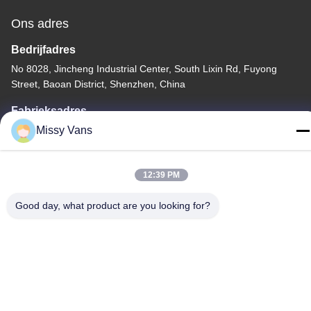
Ons adres
Bedrijfadres
No 8028, Jincheng Industrial Center, South Lixin Rd, Fuyong
Street, Baoan District, Shenzhen, China
Fabrieksadres
Missy Vans
Nr 1010, Zuiden Qiaohe Rd, Qiaotou, Fuyong, Bao'an-District,
Shenzhen, de VRC
Telefoon
12:39 PM
+86-185-7643-6547
Good day, what product are you looking for?
China Goede kwaliteit Japanse Motoronderdelen Auteursrecht ©
-2026 SHENZHEN TWOO AUTO INDUSTRIAL LTD Alle rechten
voorbehouden.