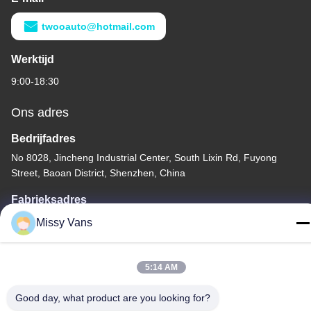
twooauto@hotmail.com
Werktijd
9:00-18:30
Ons adres
Bedrijfadres
No 8028, Jincheng Industrial Center, South Lixin Rd, Fuyong
Street, Baoan District, Shenzhen, China
Fabrieksadres
Nr 1010, Zuiden Qiaohe Rd, Qiaotou, Fuyong, Bao'an-District,
Missy Vans
Shenzhen, de VRC
Telefoon
5:14 AM
+86-185-7643-6547
Good day, what product are you looking for?