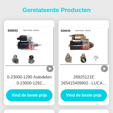
Gerelateerde Producten
0-23000-1290 Autodelen
26925121E
0-23000-1292
265415409902 - LUCAS-
Startmotornikko
Startmotor 12V 1.7KW 8T
Startmotor 24V 5.5KW
Vind de beste prijs
Vind de beste prijs
MOTORES DE
11T Motores DE
ARRANQUE
Arranque