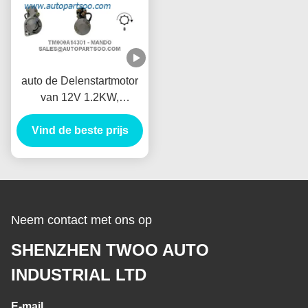
auto de Delenstartmotor
van 12V 1.2KW,
Elektrische de
Vind de beste prijs
Autoaanzet van 8T
Anlasser
Neem contact met ons op
SHENZHEN TWOO AUTO
INDUSTRIAL LTD
E-mail