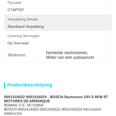
Pусский:
СТАРТЕР
Verpakking Details:
Standaard Verpakking
Levering Vermogen:
Op Voorraad
herstelde startmotoren
, 
Markeren:
Motor van een autoaanzet
Productbeschrijving
0001416022 0001416024
- BOSCH-Startmotor 24V 5.4KW 9T
MOTORES DE ARRANQUE
BOMAG O.E. 05710904
BOSCH 0001414003 0001416022 0001416024
0001416054
0986011550