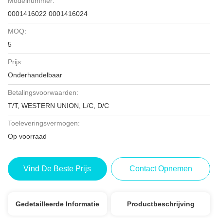
Modelnummer:
0001416022 0001416024
MOQ:
5
Prijs:
Onderhandelbaar
Betalingsvoorwaarden:
T/T, WESTERN UNION, L/C, D/C
Toeleveringsvermogen:
Op voorraad
Vind De Beste Prijs
Contact Opnemen
Gedetailleerde Informatie
Productbeschrijving