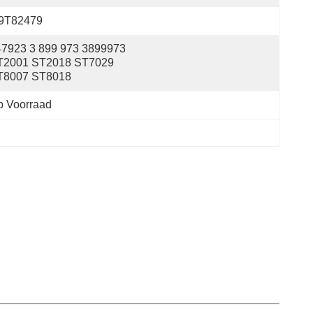
9T82479
7923 3 899 973 3899973 
T2001 ST2018 ST7029 
T8007 ST8018
p Voorraad