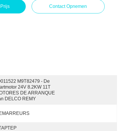
Prijs
Contact Opnemen
9011522 M9T82479 - De 
artmotor 24V 8.2KW 11T 
OTORES DE ARRANQUE 
an DELCO REMY
EMARREURS
ТАРТЕР