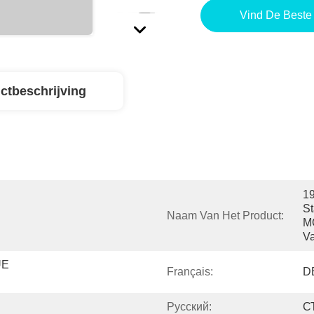
Vind De Beste 
ctbeschrijving
1
St
Naam Van Het Product:
M
V
E 
Français:
D
Pусский:
С