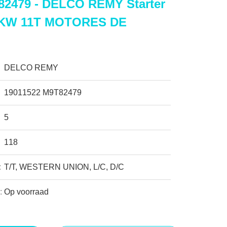
82479 - DELCO REMY Starter
.2KW 11T MOTORES DE
DELCO REMY
19011522 M9T82479
5
118
:
T/T, WESTERN UNION, L/C, D/C
:
Op voorraad