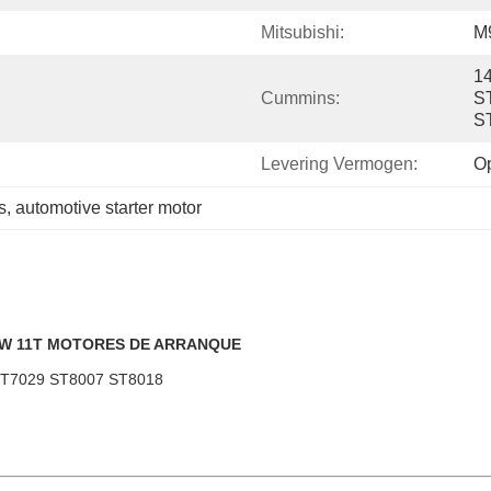
Mitsubishi:
M
14
Cummins:
S
S
Levering Vermogen:
O
s
, 
automotive starter motor
2KW 11T MOTORES DE ARRANQUE
ST7029 ST8007 ST8018