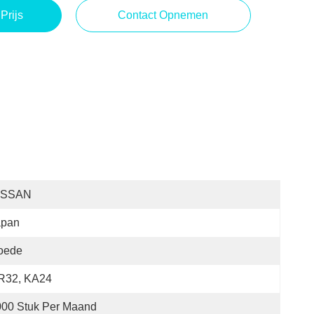
Prijs
Contact Opnemen
ISSAN
apan
oede
R32, KA24
000 Stuk Per Maand