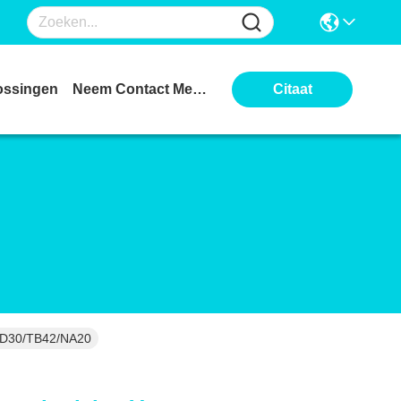
ossingen
Neem Contact Met Ons Op
Citaat
ZD30/TB42/NA20