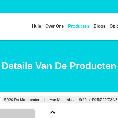
Huis
Over Ons
Producten
Blogs
Opl
Details Van De Producten
SR20 De Motoronderdelen Van Motornissan Sr20etYD25/Z20/Z24/