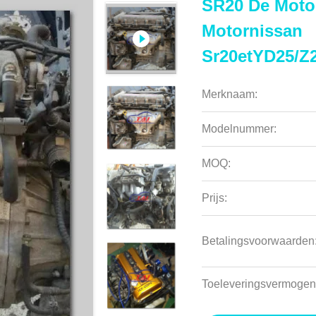
SR20 De Moto
Motornissan
Sr20etYD25/Z
Merknaam:
Modelnummer:
MOQ:
Prijs:
Betalingsvoorwaarden
Toeleveringsvermogen