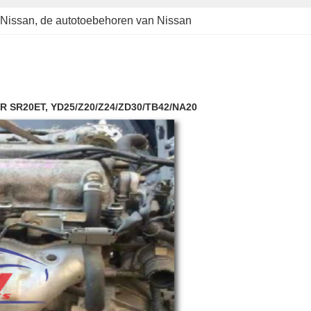
 Nissan
, 
de autotoebehoren van Nissan
SR20ET, YD25/Z20/Z24/ZD30/TB42/NA20