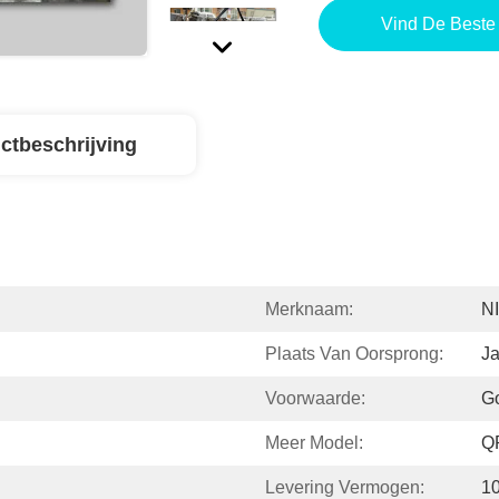
Vind De Beste 
ctbeschrijving
Merknaam:
N
Plaats Van Oorsprong:
J
Voorwaarde:
G
Meer Model:
Q
Levering Vermogen:
1