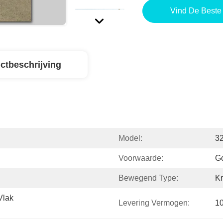
Vind De Beste 
ctbeschrijving
Model:
3
Voorwaarde:
G
Bewegend Type:
Kr
lak 
Levering Vermogen:
10