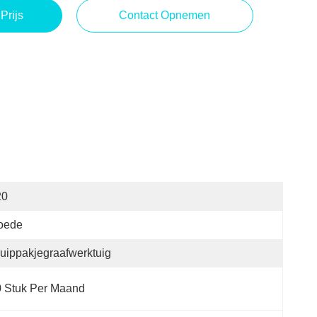
Prijs
Contact Opnemen
20
oede
uippakjegraafwerktuig
 Stuk Per Maand