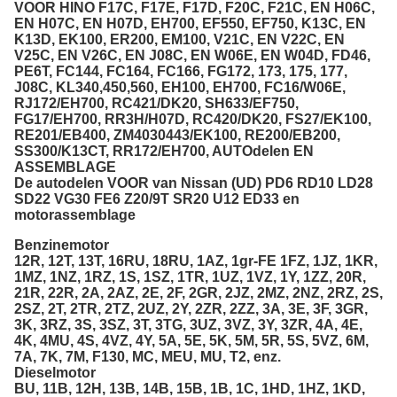
VOOR HINO F17C, F17E, F17D, F20C, F21C, EN H06C,
EN H07C, EN H07D, EH700, EF550, EF750, K13C, EN
K13D, EK100, ER200, EM100, V21C, EN V22C, EN
V25C, EN V26C, EN J08C, EN W06E, EN W04D, FD46,
PE6T, FC144, FC164, FC166, FG172, 173, 175, 177,
J08C, KL340,450,560, EH100, EH700, FC16/W06E,
RJ172/EH700, RC421/DK20, SH633/EF750,
FG17/EH700, RR3H/H07D, RC420/DK20, FS27/EK100,
RE201/EB400, ZM4030443/EK100, RE200/EB200,
SS300/K13CT, RR172/EH700, AUTOdelen EN
ASSEMBLAGE
De autodelen VOOR van Nissan (UD) PD6 RD10 LD28
SD22 VG30 FE6 Z20/9T SR20 U12 ED33 en
motorassemblage
Benzinemotor
12R, 12T, 13T, 16RU, 18RU, 1AZ, 1gr-FE 1FZ, 1JZ, 1KR,
1MZ, 1NZ, 1RZ, 1S, 1SZ, 1TR, 1UZ, 1VZ, 1Y, 1ZZ, 20R,
21R, 22R, 2A, 2AZ, 2E, 2F, 2GR, 2JZ, 2MZ, 2NZ, 2RZ, 2S,
2SZ, 2T, 2TR, 2TZ, 2UZ, 2Y, 2ZR, 2ZZ, 3A, 3E, 3F, 3GR,
3K, 3RZ, 3S, 3SZ, 3T, 3TG, 3UZ, 3VZ, 3Y, 3ZR, 4A, 4E,
4K, 4MU, 4S, 4VZ, 4Y, 5A, 5E, 5K, 5M, 5R, 5S, 5VZ, 6M,
7A, 7K, 7M, F130, MC, MEU, MU, T2, enz.
Dieselmotor
BU, 11B, 12H, 13B, 14B, 15B, 1B, 1C, 1HD, 1HZ, 1KD,