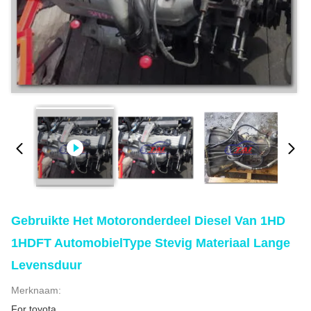
Gebruikte Het Motoronderdeel Diesel Van 1HD
1HDFT AutomobielType Stevig Materiaal Lange
Levensduur
Merknaam:
For toyota