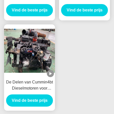
Motor Long Block
Cummins Long Block
Geschikt Voor Hyundai
Vind de beste prijs
Voor Vrachtwagen Bus
Vind de beste prijs
H1 KIA Bongo JAC
Generator
De Delen van Cummin4bt
Dieselmotoren voor
Vrachtwagenbus Marine
Engineering Machinery
Vind de beste prijs