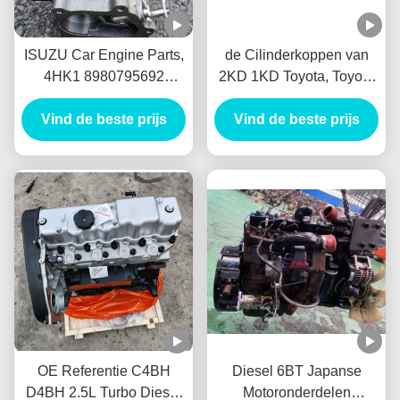
ISUZU Car Engine Parts,
de Cilinderkoppen van
4HK1 8980795692
2KD 1KD Toyota, Toyota
Dieselmotorihi
Hilux de
Turbocompressor 4hk1-
Vind de beste prijs
MotorCilinderkop 2,5 van
Vind de beste prijs
TC voor Isuzu
D4D (2KD)
OE Referentie C4BH
Diesel 6BT Japanse
D4BH 2.5L Turbo Diesel
Motoronderdelen