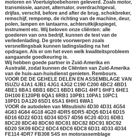
motoren en Voertuigtoebehoren geleverd.
Zoals motor,
transmissie, aanzet, alternator, overdrachtgeval,
drijfas, verschil, before and after de brug, schokbreker,
remschijf, rempomp, de richting van de machine, deur,
polen, lampen en lantaarns, achteruitkijkspiegel,
instrument etc. Wij beloven onze cliënten: alle
goederen van ons bedrijf, kunnen de test van de
verledenlading. De grote voorwerpen zoals
versnellingsbak kunnen ladingslading na het
opdragen. Als er om het even welk kwaliteitsprobleem
aangaande goedkeuring is.
Wij hebben goede partner in Zuid-Amerika en
Australië, zodat kunnen de Cliënten van Zuid-Amerika
van de huis-aan-huisdienst genieten. Rembours.
VOOR DE DE GEHELE DELEN EN ASSEMBLAGE VAN
ISUZU 4JA1 4JB1 4JG1 4JG2 C190 C200 4BC2 4BD1
4BE1 6BA1 6BB1 6BC1 6BD1 6BG1 4HF1 6HF1 6HE1
DH100 E120PB 6QA1 6RB1 10PB1 10PA1 10PC1
10PD1 DA120 6SD1 6SA1 6HH1 6WA1
VOOR de autodelen van Mitsubishi 4D30 4D31 4G54
4G63 4G64 4G18 4G20 4DR5 6DR5 4DQ5 6D14 6D15
6D16 6D22 6D31 6D34 6DS7 4D56 6C20 4D31 6DB1
8DC20 8DC40 8DC60 8DC81 8DC82 8DC91 8DC92
6D20 SK09 6DC2 6DC4 6DC6 6DC8 6D31 4D33 4D34
FE114 4DR7 FB308 S4S en motorassemblage