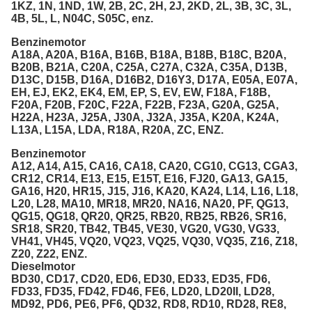
1KZ, 1N, 1ND, 1W, 2B, 2C, 2H, 2J, 2KD, 2L, 3B, 3C, 3L,
4B, 5L, L, N04C, S05C, enz.
Benzinemotor
A18A, A20A, B16A, B16B, B18A, B18B, B18C, B20A,
B20B, B21A, C20A, C25A, C27A, C32A, C35A, D13B,
D13C, D15B, D16A, D16B2, D16Y3, D17A, E05A, E07A,
EH, EJ, EK2, EK4, EM, EP, S, EV, EW, F18A, F18B,
F20A, F20B, F20C, F22A, F22B, F23A, G20A, G25A,
H22A, H23A, J25A, J30A, J32A, J35A, K20A, K24A,
L13A, L15A, LDA, R18A, R20A, ZC, ENZ.
Benzinemotor
A12, A14, A15, CA16, CA18, CA20, CG10, CG13, CGA3,
CR12, CR14, E13, E15, E15T, E16, FJ20, GA13, GA15,
GA16, H20, HR15, J15, J16, KA20, KA24, L14, L16, L18,
L20, L28, MA10, MR18, MR20, NA16, NA20, PF, QG13,
QG15, QG18, QR20, QR25, RB20, RB25, RB26, SR16,
SR18, SR20, TB42, TB45, VE30, VG20, VG30, VG33,
VH41, VH45, VQ20, VQ23, VQ25, VQ30, VQ35, Z16, Z18,
Z20, Z22, ENZ.
Dieselmotor
BD30, CD17, CD20, ED6, ED30, ED33, ED35, FD6,
FD33, FD35, FD42, FD46, FE6, LD20, LD20II, LD28,
MD92, PD6, PE6, PF6, QD32, RD8, RD10, RD28, RE8,