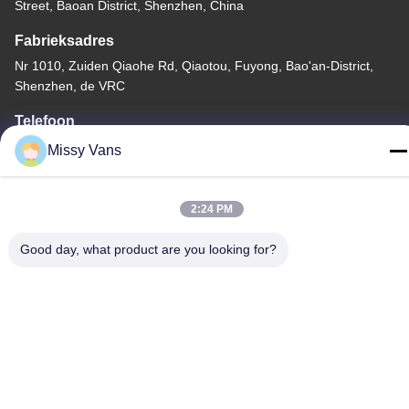
Street, Baoan District, Shenzhen, China
Fabrieksadres
Nr 1010, Zuiden Qiaohe Rd, Qiaotou, Fuyong, Bao'an-District,
Shenzhen, de VRC
Telefoon
+86-185-7643-6547
Missy Vans
2:24 PM
Good day, what product are you looking for?
China Goede kwaliteit Japanse Motoronderdelen Auteursrecht ©
-2026 SHENZHEN TWOO AUTO INDUSTRIAL LTD Alle rechten
voorbehouden.
Privacybeleid
|
Sitemap