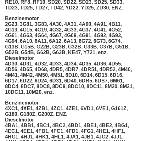
RE10, RF8, RF10, SD20, SD22, SD23, SD25, SD33,
TD23, TD25, TD27, TD42, YD22, YD25, ZD30, ENZ.
Benzinemotor
2G23, 3G81, 3G83, 4A30, 4A31, 4A90, 4A91, 4B11,
4G13, 4G15, 4G19, 4G32, 4G33, 4G37, 4G41, 4G52,
4G61, 4G63, 4G64, 4G67, 4G69, 4G91, 4G92, 4G93,
4G94, 6A10, 6A11, 6A12, 6A13, 6G72, 6G73, 6G74,
G13B, G15B, G22B, G23B, G32B, G33B, G37B, G51B,
G52B, G54B, G62B, G63B, KE47, Y721, enz.
Dieselmotor
4D30, 4D31, 4D32, 4D33, 4D34, 4D35, 4D36, 4D55,
4D56, 4D65, 4D68, 4DR5, 4DR7, 4DR51, 4DR52, 4M40,
4M41, 4M42, 4M50, 4M51, 6D10, 6D14, 6D15, 6D16,
6D17, 6D22, 6D24, 6D31, 6D40, 6DR5, 6DS7, 6M61,
8DC4, 8DC7, 8DC8, 8DC9, 8DC10, 8DC11, 8M20, 8M21,
10DC11, 10M20, enz.
Benzinemotor
4XC1, 4XE1, 4ZB1, 4ZC1, 4ZE1, 6VD1, 6VE1, G161Z,
G180, G180Z, G200Z, ENZ.
Dieselmotor
4BA1, 4BB1, 4BC1, 4BC2, 4BD1, 4BE1, 4BE2, 4BG1,
4EC1, 4EE1, 4FB1, 4FC1, 4FD1, 4FG1, 4HE1, 4HF1,
4HG1, 4HJ1, 4HK1, 4HL1, 4JA1, 4JB1, 4JG2, 4JJ1,