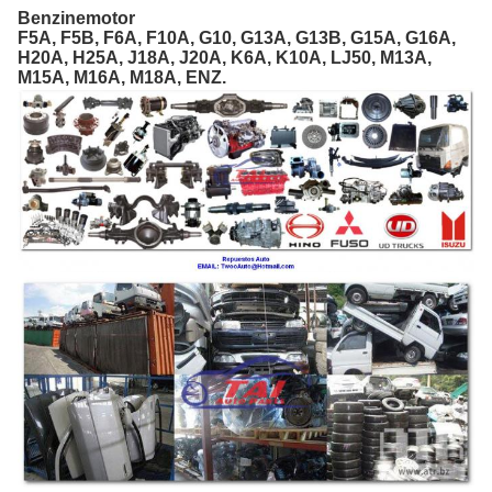
Benzinemotor
F5A, F5B, F6A, F10A, G10, G13A, G13B, G15A, G16A,
H20A, H25A, J18A, J20A, K6A, K10A, LJ50, M13A,
M15A, M16A, M18A, ENZ.