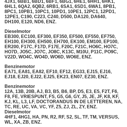
4JX1, 6BB1, 6BD1, 6BF1, 6BG1, 6HE1, 6HH1, 6HK1,
6HL1, 6QA2, 6QB2, 6RB1, 6SA1, 6SD1, 6WA1, 8PB1,
8PC1, 10PB1, 10PC1, 10PD1, 10PE1, 12PC1, 12PD1,
12PE1, C190, C223, C240, D500, DA120, DA640,
DH100, E120, ND6, ENZ.
Dieselmotor
EB300, EC100, EF300, EF350, EF500, EF550, EF750,
EH100, EH300, EH500, EH700, EK100, EM100, EP100,
ER200, F17C, F17D, F17E, F20C, F21C, HO6C, HO7C,
HO7D, JO5C, JO7C, JO8C, K13C, M10U, P11C, PO9C,
V22D, WO4C, WO4D, WO6D, WO6E, ENZ.
Benzinemotor
EA71, EA81, EA82, EF10, EF12, EG33, EJ15, EJ16,
EJ18, EJ20, EJ22, EJ25, EK23, EN07, EZ30, ENZ.
Benzinemotor
12A, 13B, 20B, AJ, B3, B5, B6, BP, D5, E3, E5, F2T, F6,
F8, FE, VRIESPUNT, FS, G5, G6, GY, J5, JE, JF, K8, KF,
KJ, KL, L3, LF, DOCTORANDUS IN DE LETTEREN, NA,
TC, RE, UC, VA, VC, YF, Z5, ZJ, ZL, ZY, ENZ.
Dieselmotor
4HF1, 4HG1, HA, PN, R2, RF, S2, SL, TF, TM, VERSUS,
WL, XA, ZB, ENZ.