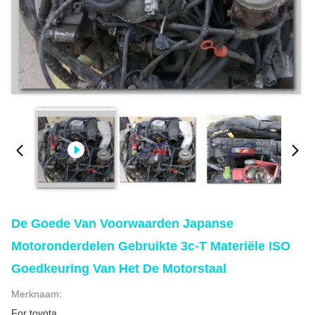
De Goede Van Voorwaarden Japanse
Motoronderdelen Gebruikte 3c-T Materiële ISO
Goedkeuring Van Het De Motorstaal
Merknaam:
For toyota