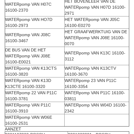
HET BOVENLEER VAN DE
WATERpomp VAN H07C
WATERpomp VAN H07D 16100-
16100-2370
2971
WATERpomp VAN HO7D
HET WATERpomp VAN J05C
16100-2973
16100-E0270
HET GRAAFWERKTUIG VAN DE
WATERpomp VAN J08C
WATERpomp VAN J08E 16100-
16100-3467
0070
DE BUS VAN DE HET
WATERpomp VAN K13C 16100-
WATERpomp VAN J08E
3112
16100-E0021
WATERpomp VAN K13CTS
WATERpomp VAN K13CTV
16100-3820
16100-3670
WATERpomp VAN K13D
WATERpomp 23 VAN P11C
K13CTE 16100-3320
16100-3354
WATERpomp 22 VAN P11C
WATERpomp VAN P11C 16100-
16100-3781
03811
WATERpomp VAN P11C
WATERpomp VAN W04D 16100-
16100-3910
2342
WATERpomp VAN W06E
16100-2531
AANZET