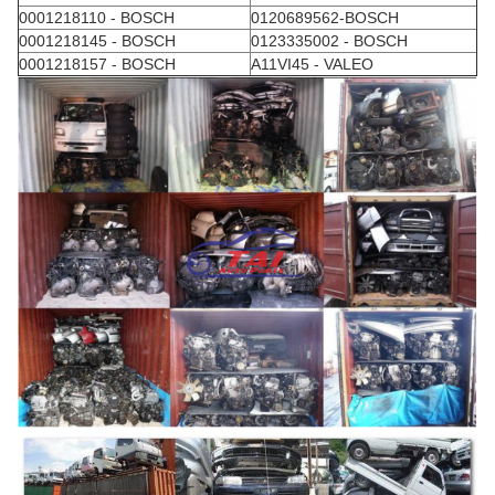
0001218110 - BOSCH
0120689562-BOSCH
0001218145 - BOSCH
0123335002 - BOSCH
0001218157 - BOSCH
A11VI45 - VALEO