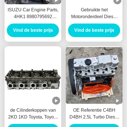
ISUZU Car Engine Parts,
Gebruikte het
4HK1 8980795692
Motoronderdeel Diesel
Dieselmotorihi
van 1HD 1HDFT
Turbocompressor 4hk1-
Vind de beste prijs
AutomobielType Stevig
Vind de beste prijs
TC voor Isuzu
Materiaal Lange
Levensduur
de Cilinderkoppen van
OE Referentie C4BH
2KD 1KD Toyota, Toyota
D4BH 2.5L Turbo Diesel
Hilux de
Motor Long Block