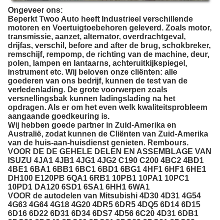
Ongeveer ons:
Beperkt Twoo Auto heeft Industrieel
verschillende
motoren en Voertuigtoebehoren geleverd.
Zoals motor,
transmissie, aanzet, alternator, overdrachtgeval,
drijfas, verschil, before and after de brug, schokbreker,
remschijf, rempomp, de richting van de machine, deur,
polen, lampen en lantaarns, achteruitkijkspiegel,
instrument etc. Wij beloven onze cliënten: alle
goederen van ons bedrijf, kunnen de test van de
verledenlading. De grote voorwerpen zoals
versnellingsbak kunnen ladingslading na het
opdragen. Als er om het even welk kwaliteitsprobleem
aangaande goedkeuring is.
Wij hebben goede partner in Zuid-Amerika en
Australië, zodat kunnen de Cliënten van Zuid-Amerika
van de huis-aan-huisdienst genieten. Rembours.
VOOR DE DE GEHELE DELEN EN ASSEMBLAGE VAN
ISUZU 4JA1 4JB1 4JG1 4JG2 C190 C200 4BC2 4BD1
4BE1 6BA1 6BB1 6BC1 6BD1 6BG1 4HF1 6HF1 6HE1
DH100 E120PB 6QA1 6RB1 10PB1 10PA1 10PC1
10PD1 DA120 6SD1 6SA1 6HH1 6WA1
VOOR de autodelen van Mitsubishi 4D30 4D31 4G54
4G63 4G64 4G18 4G20 4DR5 6DR5 4DQ5 6D14 6D15
6D16 6D22 6D31 6D34 6DS7 4D56 6C20 4D31 6DB1