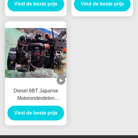
MotorCilinderkop 2,5 van
Vind de beste prijs
Geschikt Voor Hyundai
Vind de beste prijs
D4D (2KD)
H1 KIA Bongo JAC
Diesel 6BT Japanse
Motoronderdelen
Cummins Long Block
Voor Vrachtwagen Bus
Vind de beste prijs
Generator