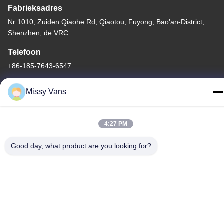
Fabrieksadres
Nr 1010, Zuiden Qiaohe Rd, Qiaotou, Fuyong, Bao'an-District,
Shenzhen, de VRC
Telefoon
+86-185-7643-6547
Missy Vans
4:27 PM
China Goede kwaliteit Japanse Motoronderdelen Auteursrecht ©
-2026 SHENZHEN TWOO AUTO INDUSTRIAL LTD Alle rechten
Good day, what product are you looking for?
voorbehouden.
Privacybeleid
|
Sitemap