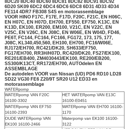
8DC20 8DC40 8DC60 8DC81 8DC82 8DC91 8DC92
6D20 SK09 6DC2 6DC4 6DC6 6DC8 6D31 4D33 4D34
FE114 4DR7 FB308 S4S en motorassemblage
VOOR HINO F17C, F17E, F17D, F20C, F21C, EN H06C,
EN H07C, EN H07D, EH700, EF550, EF750, K13C, EN
K13D, EK100, ER200, EM100, V21C, EN V22C, EN
V25C, EN V26C, EN J08C, EN W06E, EN W04D, FD46,
PE6T, FC144, FC164, FC166, FG172, 173, 175, 177,
J08C, KL340,450,560, EH100, EH700, FC16/W06E,
RJ172/EH700, RC421/DK20, SH633/EF750,
FG17/EH700, RR3H/H07D, RC420/DK20, FS27/EK100,
RE201/EB400, ZM4030443/EK100, RE200/EB200,
SS300/K13CT, RR172/EH700, AUTOdelen EN
ASSEMBLAGE
De autodelen VOOR van Nissan (UD) PD6 RD10 LD28
SD22 VG30 FE6 Z20/9T SR20 U12 ED33 en
motorassemblage
WATERpomp
WATERpomp VAN F20C
HET WATERpomp VAN E13C
16100-3302
16100-E0451
WATERpomp VAN EF750
WATERpomp VAN EH700 16100-
16100-2393
1170
OUDE WATERpomp VAN
Waterpomp van EK100 16100-
EK100 16100-2466
3122