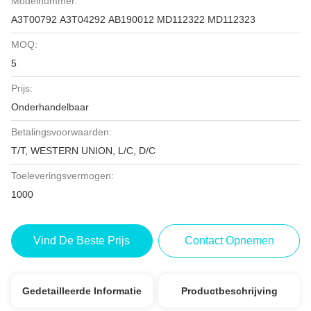
Modelnummer:
A3T00792 A3T04292 AB190012 MD112322 MD112323
MOQ:
5
Prijs:
Onderhandelbaar
Betalingsvoorwaarden:
T/T, WESTERN UNION, L/C, D/C
Toeleveringsvermogen:
1000
Vind De Beste Prijs
Contact Opnemen
Gedetailleerde Informatie
Productbeschrijving