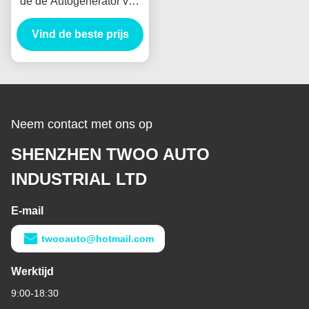
de de Autogenerator van
Assy Alternator
VH137061080A Nieuw
Vind de beste prijs
Holland E385 E215 voor
HINO J05E
Neem contact met ons op
SHENZHEN TWOO AUTO
INDUSTRIAL LTD
E-mail
twooauto@hotmail.com
Werktijd
9:00-18:30