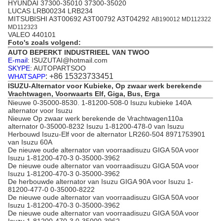
HYUNDAI 37300-35010 37300-35020
LUCAS LRB00234 LRB234
MITSUBISHI A3T00692 A3T00792 A3T04292
AB190012 MD112322
MD112323
VALEO 440101
Foto's zoals volgend:
AUTO BEPERKT INDUSTRIEEL VAN TWOO
E-mail
: ISUZUTAI@hotmail.com
SKYPE
: AUTOPARTSOO
: +86 15323733451
WHATSAPP
ISUZU-Alternator voor Kubieke, Op zwaar werk berekende
Vrachtwagen, Voorwaarts Elf, Giga, Bus, Erga
Nieuwe 0-35000-8530. 1-81200-508-0 Isuzu kubieke 140A
alternator voor Isuzu
Nieuwe Op zwaar werk berekende de Vrachtwagen110a
alternator 0-35000-8232 Isuzu 1-81200-478-0 van Isuzu
Herbouwd Isuzu-Elf voor de alternator LR260-504 8971753901
van Isuzu 60A
De nieuwe oude alternator van voorraadisuzu GIGA 50A voor
Isuzu 1-81200-470-3 0-35000-3962
De nieuwe oude alternator van voorraadisuzu GIGA 50A voor
Isuzu 1-81200-470-3 0-35000-3962
De herbouwde alternator van Isuzu GIGA 90A voor Isuzu 1-
81200-477-0 0-35000-8222
De nieuwe oude alternator van voorraadisuzu GIGA 50A voor
Isuzu 1-81200-470-3 0-35000-3962
De nieuwe oude alternator van voorraadisuzu GIGA 50A voor