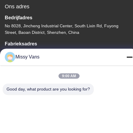
Ons adres
Bedrijfadres
No 8028, Jincheng Industrial Center, South Lixin Rd, Fuyong
Street, Baoan District, Shenzhen, China
Fabrieksadres
Nr 1010, Zuiden Qiaohe Rd, Qiaotou, Fuyong, Bao'an-District,
Missy Vans
Shenzhen, de VRC
Telefoon
9:00 AM
+86-185-7643-6547
Good day, what product are you looking for?
China Goede kwaliteit Japanse Motoronderdelen Auteursrecht ©
-2026 SHENZHEN TWOO AUTO INDUSTRIAL LTD Alle rechten
voorbehouden.