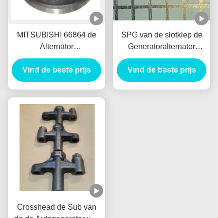
MITSUBISHI 66864 de
SPG van de slotklep de
Alternator
Generatoralternator
VoorRemtrommel Tambor
Nieuw Holland E385
Freno Delantero van de
Vind de beste prijs
E215 van de Palauto voor
Vind de beste prijs
Autogenerator
HINO J05E
VH900126122A
Crosshead de Sub van