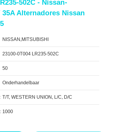
R235-502C - Nissan-
V 35A Alternadores Nissan
5
NISSAN,MITSUBISHI
23100-0T004 LR235-502C
50
Onderhandelbaar
:
T/T, WESTERN UNION, L/C, D/C
:
1000