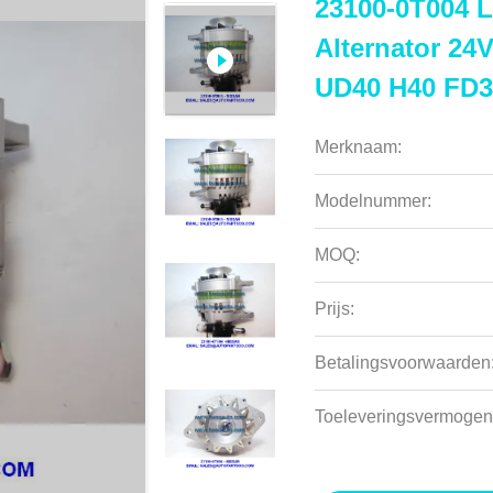
23100-0T004 L
Alternator 24
UD40 H40 FD3
Merknaam:
Modelnummer:
MOQ:
Prijs:
Betalingsvoorwaarden
Toeleveringsvermogen