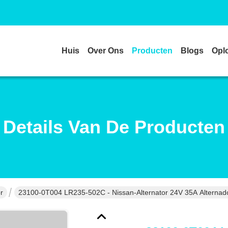
Huis
Over Ons
Producten
Blogs
Opl
Details Van De Producten
r
23100-0T004 LR235-502C - Nissan-Alternator 24V 35A Alterna