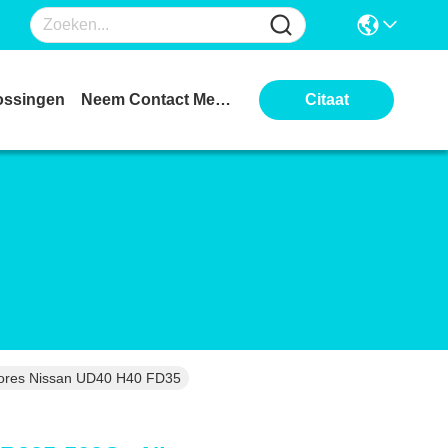
ossingen
Neem Contact Met Ons Op
Citaat
dores Nissan UD40 H40 FD35