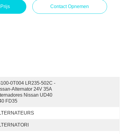
Prijs
Contact Opnemen
3100-0T004 LR235-502C - 
ssan-Alternator 24V 35A 
ternadores Nissan UD40 
40 FD35
LTERNATEURS
LTERNATORI