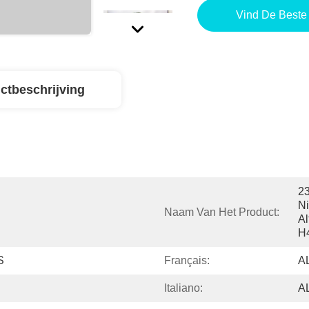
Vind De Beste 
ctbeschrijving
2
Ni
Naam Van Het Product:
Al
H
S
Français:
A
Italiano:
A