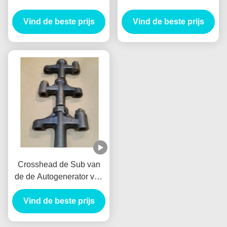
VoorRemtrommel Tambor
Nieuw Holland E385
Freno Delantero van de
Vind de beste prijs
E215 van de Palauto voor
Vind de beste prijs
Autogenerator
HINO J05E
VH900126122A
Crosshead de Sub van
de de Autogenerator van
Assy Alternator
VH137061080A Nieuw
Vind de beste prijs
Holland E385 E215 voor
HINO J05E