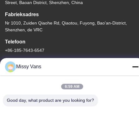
Street, Baoan District, Shenzhen, China
Fabrieksadres
Nr 1010, Zuiden Qiaohe Rd, Qiaotou, Fuyong, Bao'an-District,
Shenzhen, de VRC
Telefoon
+86-185-7643-6547
Missy Vans
6:59 AM
China Goede kwaliteit Japanse Motoronderdelen Auteursrecht ©
-2026 SHENZHEN TWOO AUTO INDUSTRIAL LTD Alle rechten
Good day, what product are you looking for?
voorbehouden.
Privacybeleid
|
Sitemap