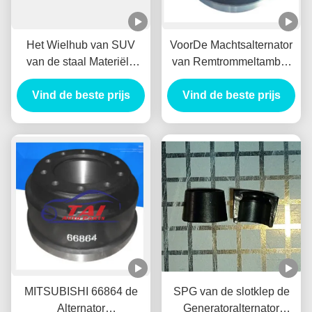
Het Wielhub van SUV
VoorDe Machtsalternator
van de staal Materiële
van Remtrommeltambor
Lage T/min Alternator
Freno Delantero
Vind de beste prijs
Duurzaam voor
Vind de beste prijs
gelijkstroom VOOR
BENZ/HYUNADI
MITSUBISHI 1414153
MITSUBISHI 66864 de
SPG van de slotklep de
Alternator
Generatoralternator