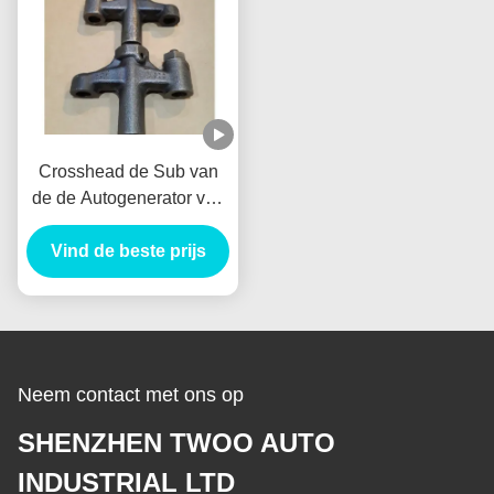
Crosshead de Sub van
de de Autogenerator van
Assy Alternator
VH137061080A Nieuw
Vind de beste prijs
Holland E385 E215 voor
HINO J05E
Neem contact met ons op
SHENZHEN TWOO AUTO
INDUSTRIAL LTD