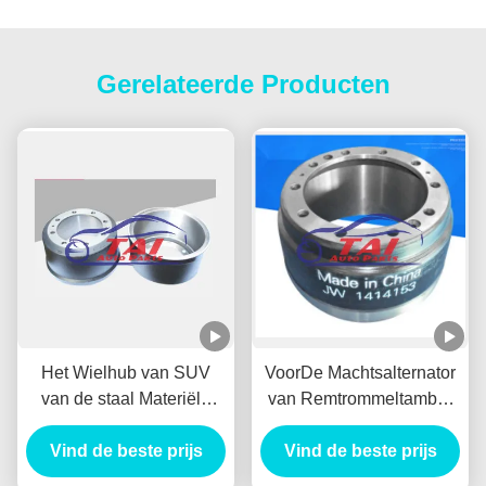
Gerelateerde Producten
Het Wielhub van SUV
VoorDe Machtsalternator
van de staal Materiële
van Remtrommeltambor
Lage T/min Alternator
Freno Delantero
Vind de beste prijs
Duurzaam voor
Vind de beste prijs
gelijkstroom VOOR
BENZ/HYUNADI
MITSUBISHI 1414153