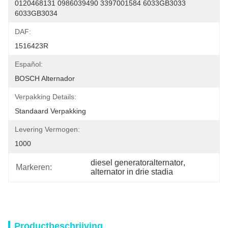
0120468131 0986039490 3397001584 6033GB3033 
6033GB3034
DAF:
1516423R
Español:
BOSCH Alternador
Verpakking Details:
Standaard Verpakking
Levering Vermogen:
1000
diesel generatoralternator
, 
Markeren:
alternator in drie stadia
Productbeschrijving