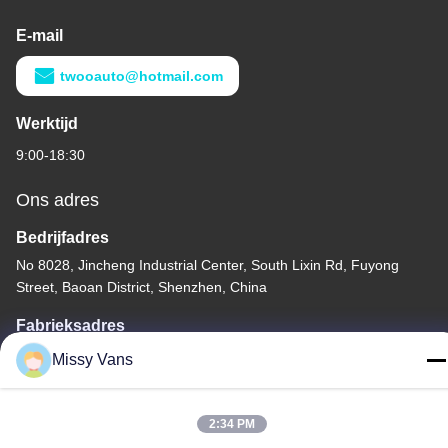
E-mail
twooauto@hotmail.com
Werktijd
9:00-18:30
Ons adres
Bedrijfadres
No 8028, Jincheng Industrial Center, South Lixin Rd, Fuyong
Street, Baoan District, Shenzhen, China
Fabrieksadres
Nr 1010, Zuiden Qiaohe Rd, Qiaotou, Fuyong, Bao'an-District,
Missy Vans
Shenzhen, de VRC
Telefoon
2:34 PM
+86-185-7643-6547