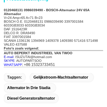
0120468131 0986039490 - BOSCH-Alternator 24V 65A
Alternador
V=24 Amp=65 A=71 B=23
BOSCH O.E. 0120468131 0986039490 3397001584
6033GB3033 6033GB3034
DAF 1516423R
DELCO R. DRA9490
FIAT 3397001584
SCANIA 1336136 1394969 1409378 1409380 571416 571498
VALEO 437588
Foto's zoals volgend:
AUTO BEPERKT INDUSTRIEEL VAN TWOO
E-mail
: ISUZUTAI@hotmail.com
SKYPE
: AUTOPARTSOO
: +86 15323733451
WHATSAPP
Taggen:
Gelijkstroom-Machtsalternator
Alternator In Drie Stadia
Diesel Generatoralternator