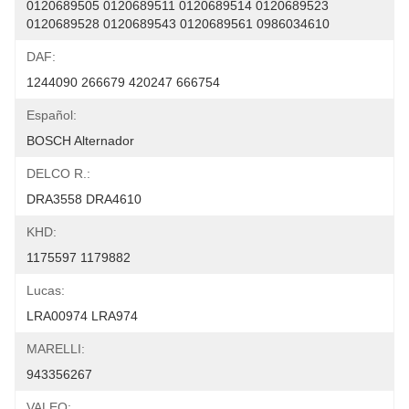
0120689505 0120689511 0120689514 0120689523 
0120689528 0120689543 0120689561 0986034610
DAF:
1244090 266679 420247 666754
Español:
BOSCH Alternador
DELCO R.:
DRA3558 DRA4610
KHD:
1175597 1179882
Lucas:
LRA00974 LRA974
MARELLI:
943356267
VALEO: