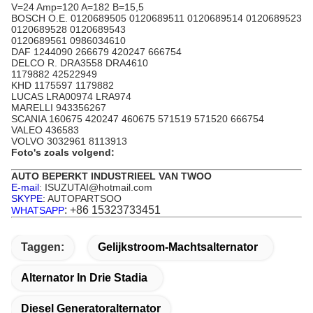
V=24 Amp=120 A=182 B=15,5
BOSCH O.E. 0120689505 0120689511 0120689514 0120689523
0120689528 0120689543
0120689561 0986034610
DAF 1244090 266679 420247 666754
DELCO R. DRA3558 DRA4610
1179882 42522949
KHD 1175597 1179882
LUCAS LRA00974 LRA974
MARELLI 943356267
SCANIA 160675 420247 460675 571519 571520 666754
VALEO 436583
VOLVO 3032961 8113913
Foto's zoals volgend:
AUTO BEPERKT INDUSTRIEEL VAN TWOO
E-mail
: ISUZUTAI@hotmail.com
SKYPE
: AUTOPARTSOO
: +86 15323733451
WHATSAPP
Taggen:
Gelijkstroom-Machtsalternator
Alternator In Drie Stadia
Diesel Generatoralternator