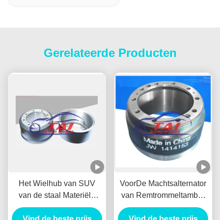
Gerelateerde Producten
Het Wielhub van SUV
VoorDe Machtsalternator
van de staal Materiële
van Remtrommeltambor
Lage T/min Alternator
Freno Delantero
Vind de beste prijs
Duurzaam voor
Vind de beste prijs
gelijkstroom VOOR