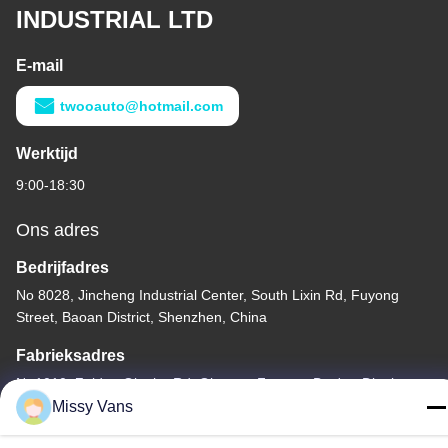
INDUSTRIAL LTD
E-mail
twooauto@hotmail.com
Werktijd
9:00-18:30
Ons adres
Bedrijfadres
No 8028, Jincheng Industrial Center, South Lixin Rd, Fuyong
Street, Baoan District, Shenzhen, China
Fabrieksadres
Nr 1010, Zuiden Qiaohe Rd, Qiaotou, Fuyong, Bao'an-District,
Shenzhen, de VRC
Missy Vans
Telefoon