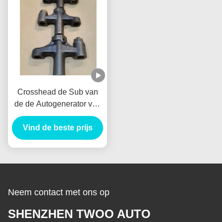
Crosshead de Sub van
de de Autogenerator van
Assy Alternator
VH137061080A Nieuw
Vind de beste prijs
Holland E385 E215 voor
HINO J05E
Neem contact met ons op
SHENZHEN TWOO AUTO