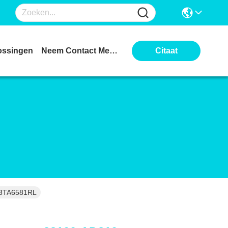
ossingen
Neem Contact Met Ons Op
Citaat
A3TA6581RL