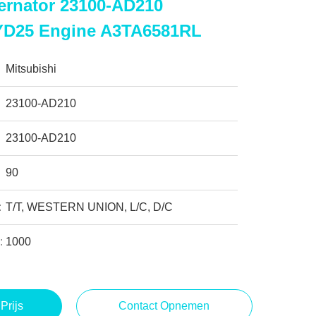
ternator 23100-AD210
YD25 Engine A3TA6581RL
Mitsubishi
23100-AD210
23100-AD210
90
:
T/T, WESTERN UNION, L/C, D/C
:
1000
Prijs
Contact Opnemen