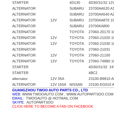
STARTER
4D130
4D30/31/32 12
ALTERNATOR
SUBARU
23700AA520 A
ALTERNATOR
SUBARU
23700AA540 A
ALTERNATOR
12V
SUBARU
23700AA870 1
ALTERNATOR
SUBARU
23700KA800
ALTERNATOR
TOYOTA
27060-20170 1
ALTERNATOR
12V
TOYOTA
27060-21020 1
ALTERNATOR
12V
TOYOTA
27060-21030 1
ALTERNATOR
TOYOTA
27060-21031
ALTERNATOR
12V
TOYOTA
27060-21100 
ALTERNATOR
12V
TOYOTA
27060-74880 1
STARTER
4D30/31/32 24
STARTER
4BC2
alternator
12V 35A
23100-B9810 A
ALTERNATOR
12V 150A
NISSAN
23100-EG010 
GUANGZHOU TWOO AUTO PARTS CO., LTD
WEB
: WWW.TWOOAUTO.COM , WWW.AUTOPARTSOO.COM
EMAIL
: TWOOAUTO @ HOTMAIL.COM
SKYPE
: AUTOPARTSOO
CLICK HERE TO BECOME A FAN ON FACEBOOK