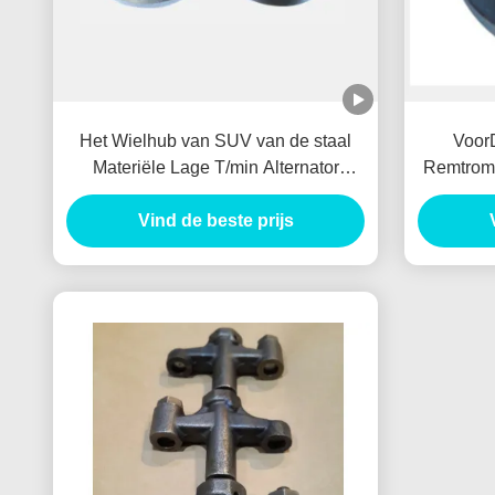
Het Wielhub van SUV van de staal
Voor
Materiële Lage T/min Alternator
Remtromm
Duurzaam voor BENZ/HYUNADI
gelijk
Vind de beste prijs