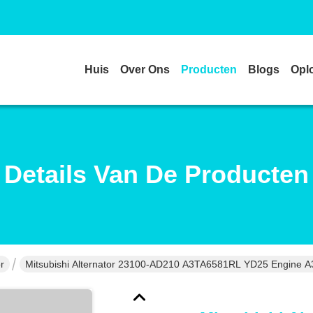
Huis
Over Ons
Producten
Blogs
Opl
Details Van De Producten
r
Mitsubishi Alternator 23100-AD210 A3TA6581RL YD25 Engine 