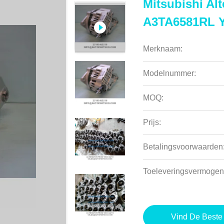
Mitsubishi Al
A3TA6581RL 
Merknaam:
Modelnummer:
MOQ:
Prijs:
Betalingsvoorwaarden
Toeleveringsvermogen
Vind De Beste 