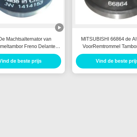
De Machtsalternator van
MITSUBISHI 66864 de Alt
eltambor Freno Delantero
VoorRemtrommel Tambor
stroom VOOR MITSUBISHI
Delantero van de Autoge
Vind de beste prijs
1414153
Vind de beste prij