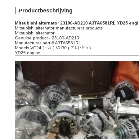
Productbeschrijving
Mitsubishi alternator 23100-AD210 A3TA6581RL YD25 eng
Mitsubishi alternator manufacturers products
Mitsubishi alternator
Genuine product - 23100-AD210
Manufacturer part # A3TA6581RL
Models VC24 ( ｾﾚﾅ ) VU30 ( ﾌﾟﾚｻｰｼﾞｭ )
YD25 engine