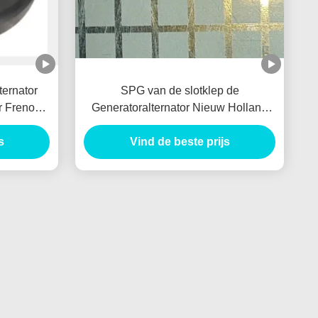
ernator
SPG van de slotklep de
 Freno
Generatoralternator Nieuw Holland
nerator
E385 E215 van de Palauto voor HINO
s
J05E VH900126122A
Vind de beste prijs