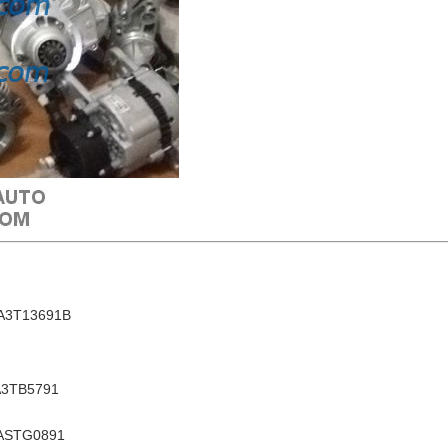
A3T13691B
A3TB5791
ASTG0891