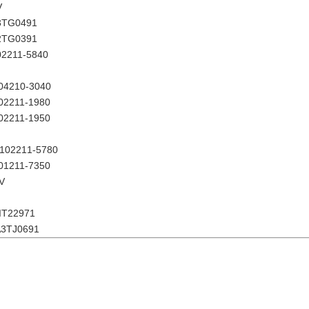
V
3TG0491
2TG0391
02211-5840
04210-3040
02211-1980
02211-1950
102211-5780
01211-7350
V
IT22971
A3TJ0691