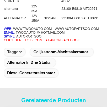
STARTER
4BC2
12V
alternator
23100-B9810 AIT22971
35A
12V
ALTERNATOR
NISSAN
23100-EG010 A3TJ0691
150A
WEB
: WWW.TWOOAUTO.COM , WWW.AUTOPARTSOO.COM
EMAIL
: TWOOAUTO @ HOTMAIL.COM
SKYPE
: AUTOPARTSOO
CLICK HERE TO BECOME A FAN ON FACEBOOK
Taggen:
Gelijkstroom-Machtsalternator
Alternator In Drie Stadia
Diesel Generatoralternator
Gerelateerde Producten