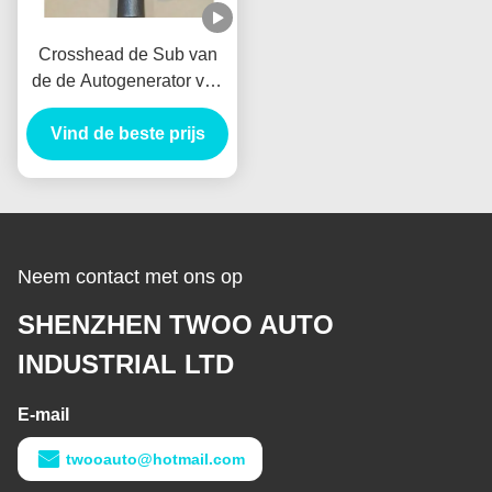
Crosshead de Sub van
de de Autogenerator van
Assy Alternator
VH137061080A Nieuw
Vind de beste prijs
Holland E385 E215 voor
HINO J05E
Neem contact met ons op
SHENZHEN TWOO AUTO
INDUSTRIAL LTD
E-mail
twooauto@hotmail.com