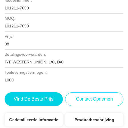
Modelnummer:
101211-7650
MOQ:
101211-7650
Prijs:
98
Betalingsvoorwaarden:
T/T, WESTERN UNION, L/C, D/C
Toeleveringsvermogen:
1000
Vind De Beste Prijs
Contact Opnemen
Gedetailleerde Informatie
Productbeschrijving