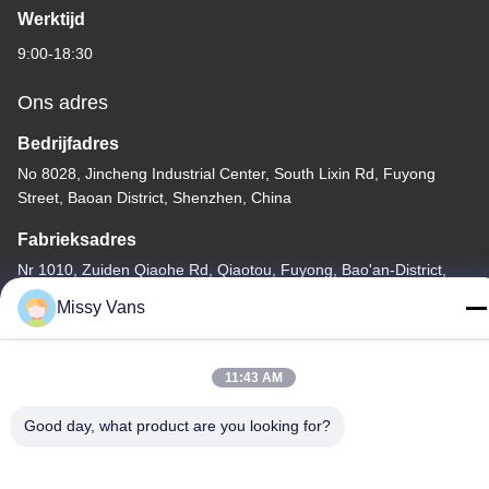
Werktijd
9:00-18:30
Ons adres
Bedrijfadres
No 8028, Jincheng Industrial Center, South Lixin Rd, Fuyong
Street, Baoan District, Shenzhen, China
Fabrieksadres
Nr 1010, Zuiden Qiaohe Rd, Qiaotou, Fuyong, Bao'an-District,
Shenzhen, de VRC
Missy Vans
Telefoon
+86-185-7643-6547
11:43 AM
Good day, what product are you looking for?