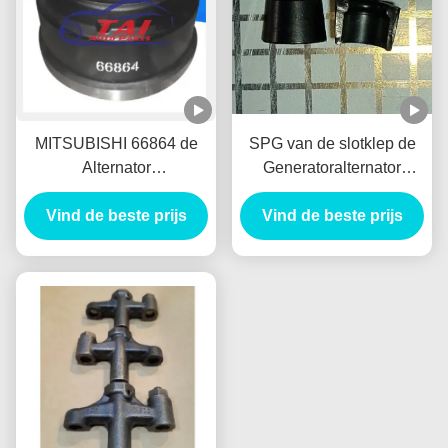
MITSUBISHI 66864 de
SPG van de slotklep de
Alternator
Generatoralternator
VoorRemtrommel Tambor
Nieuw Holland E385
Freno Delantero van de
Vind de beste prijs
E215 van de Palauto voor
Vind de beste prijs
Autogenerator
HINO J05E
VH900126122A