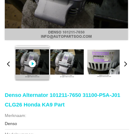
Denso Alternator 101211-7650 31100-P5A-J01
CLG26 Honda KA9 Part
Merknaam:
Denso