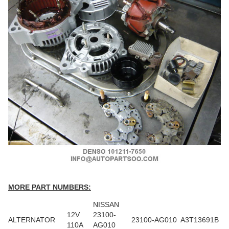
MORE PART NUMBERS:
NISSAN
12V
23100-
ALTERNATOR
23100-AG010 A3T13691B
110A
AG010