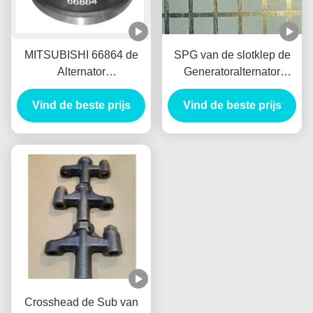
MITSUBISHI 66864 de
SPG van de slotklep de
Alternator
Generatoralternator
VoorRemtrommel Tambor
Nieuw Holland E385
Freno Delantero van de
Vind de beste prijs
E215 van de Palauto voor
Vind de beste prijs
Autogenerator
HINO J05E
VH900126122A
Crosshead de Sub van