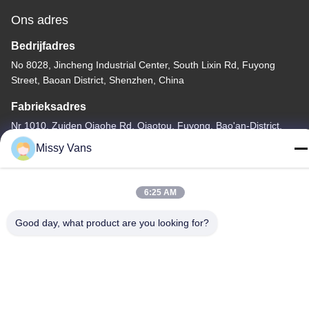
Ons adres
Bedrijfadres
No 8028, Jincheng Industrial Center, South Lixin Rd, Fuyong
Street, Baoan District, Shenzhen, China
Fabrieksadres
Nr 1010, Zuiden Qiaohe Rd, Qiaotou, Fuyong, Bao'an-District,
Shenzhen, de VRC
Missy Vans
Telefoon
+86-185-7643-6547
6:25 AM
Good day, what product are you looking for?
China Goede kwaliteit Japanse Motoronderdelen Auteursrecht ©
-2026 SHENZHEN TWOO AUTO INDUSTRIAL LTD Alle rechten
voorbehouden.