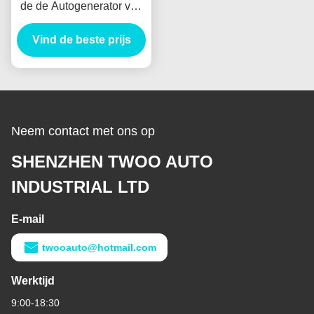
de de Autogenerator van
Assy Alternator
VH137061080A Nieuw
Vind de beste prijs
Holland E385 E215 voor
HINO J05E
Neem contact met ons op
SHENZHEN TWOO AUTO
INDUSTRIAL LTD
E-mail
twooauto@hotmail.com
Werktijd
9:00-18:30