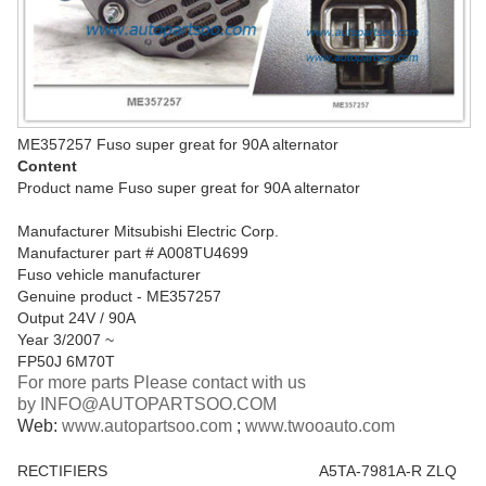
ME357257 Fuso super great for 90A alternator
Content
Product name Fuso super great for 90A alternator
Manufacturer Mitsubishi Electric Corp.
Manufacturer part # A008TU4699
Fuso vehicle manufacturer
Genuine product - ME357257
Output 24V / 90A
Year 3/2007 ~
FP50J 6M70T
For more parts Please contact with us
by
INFO@AUTOPARTSOO.COM
Web:
www.autopartsoo.com
;
www.twooauto.com
RECTIFIERS
A5TA-7981A-R ZLQ