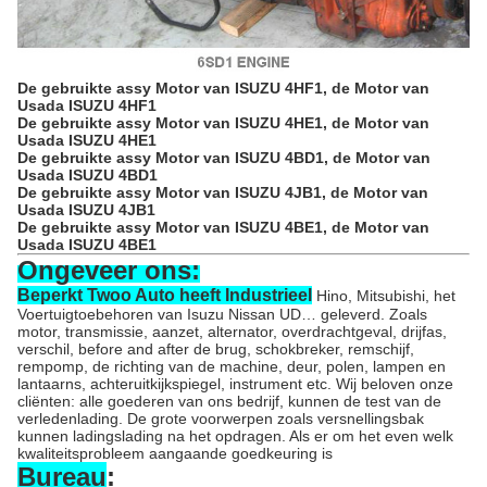
De gebruikte assy Motor van ISUZU 4HF1, de Motor van
Usada ISUZU 4HF1
De gebruikte assy Motor van ISUZU 4HE1, de Motor van
Usada ISUZU 4HE1
De gebruikte assy Motor van ISUZU 4BD1, de Motor van
Usada ISUZU 4BD1
De gebruikte assy Motor van ISUZU 4JB1, de Motor van
Usada ISUZU 4JB1
De gebruikte assy Motor van ISUZU 4BE1, de Motor van
Usada ISUZU 4BE1
Ongeveer ons:
Beperkt Twoo Auto heeft Industrieel
Hino, Mitsubishi, het
Voertuigtoebehoren van Isuzu Nissan UD… geleverd. Zoals
motor, transmissie, aanzet, alternator, overdrachtgeval, drijfas,
verschil, before and after de brug, schokbreker, remschijf,
rempomp, de richting van de machine, deur, polen, lampen en
lantaarns, achteruitkijkspiegel, instrument etc. Wij beloven onze
cliënten: alle goederen van ons bedrijf, kunnen de test van de
verledenlading. De grote voorwerpen zoals versnellingsbak
kunnen ladingslading na het opdragen. Als er om het even welk
kwaliteitsprobleem aangaande goedkeuring is
Bureau
: