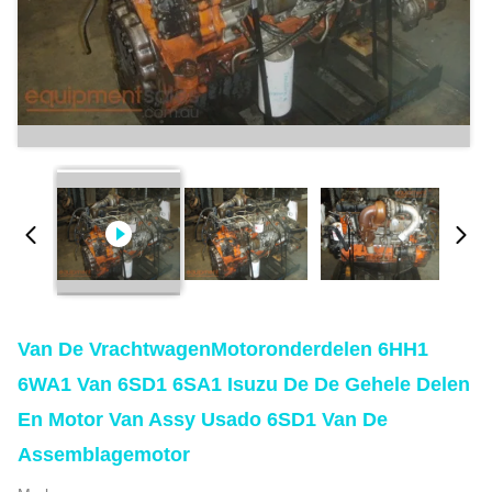
Van De VrachtwagenMotoronderdelen 6HH1
6WA1 Van 6SD1 6SA1 Isuzu De De Gehele Delen
En Motor Van Assy Usado 6SD1 Van De
Assemblagemotor