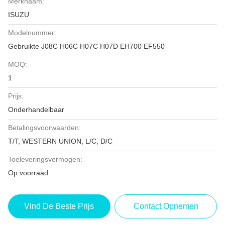
Merknaam:
ISUZU
Modelnummer:
Gebruikte J08C H06C H07C H07D EH700 EF550
MOQ:
1
Prijs:
Onderhandelbaar
Betalingsvoorwaarden:
T/T, WESTERN UNION, L/C, D/C
Toeleveringsvermogen:
Op voorraad
Vind De Beste Prijs
Contact Opnemen