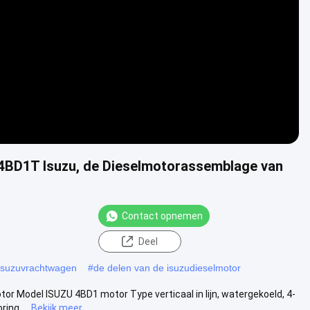
 4BD1T Isuzu, de Dieselmotorassemblage van
Contact opnemen
Deel
isuzuvrachtwagen
#
de delen van de isuzudieselmotor
r Model ISUZU 4BD1 motor Type verticaal in lijn, watergekoeld, 4-
ing ...
Bekijk meer