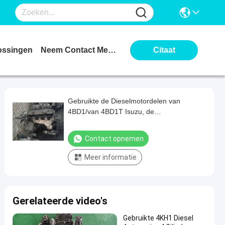
ossingen
Neem Contact Met Ons Op
Citaat
Gebruikte de Dieselmotordelen van
4BD1/van 4BD1T Isuzu, de
Dieselmotorassemblage van 4JB1/4JB1T-
Contact opnemen
Meer informatie
Gerelateerde video's
Gebruikte 4KH1 Diesel