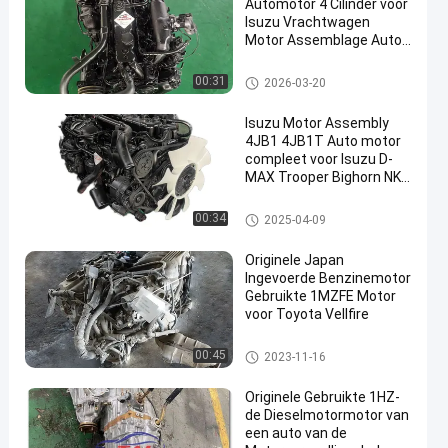
Automotor 4 Cilinder voor
Isuzu Vrachtwagen
Motor Assemblage Auto
Onderdelen
Isuzu-Motorvervangstukken
00:31
2026-03-20
Isuzu Motor Assembly
4JB1 4JB1T Auto motor
compleet voor Isuzu D-
MAX Trooper Bighorn NKR
ELF
Isuzu-Motorvervangstukken
00:34
2025-04-09
Originele Japan
Ingevoerde Benzinemotor
Gebruikte 1MZFE Motor
voor Toyota Vellfire
Gebruikte Japanse Motoren
00:45
2023-11-16
Originele Gebruikte 1HZ-
de Dieselmotormotor van
een auto van de