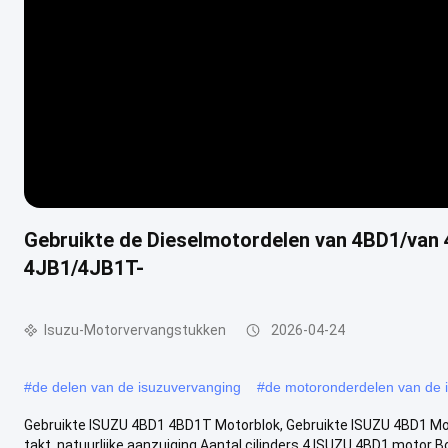
Gebruikte de Dieselmotordelen van 4BD1/van
4JB1/4JB1T-
Isuzu-Motorvervangstukken
2026-04-24
#
de delen van de isuzuvervanging
#
de motoronderdelen van de 
Gebruikte ISUZU 4BD1 4BD1T Motorblok, Gebruikte ISUZU 4BD1 Moto
takt, natuurlijke aanzuiging Aantal cilinders 4 ISUZU 4BD1 motor Bor