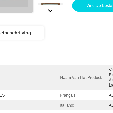
Vind De Beste 
ctbeschrijving
Va
Ba
Naam Van Het Product:
Aa
L
ES
Français:
A
Italiano:
A