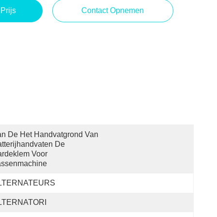
Prijs
Contact Opnemen
n De Het Handvatgrond Van 
tterijhandvaten De 
rdeklem Voor 
assenmachine
LTERNATEURS
LTERNATORI