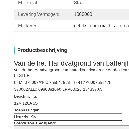
Materiaal:
Staal
Levering Vermogen:
1000000
Markeren:
gelijkstroom-machtsalterna
Productbeschrijving
Van de het Handvatgrond van batteri
Van de het Handvatgrond van batterijhandvaten de Aardeklem
LESTER:
0EM: 373002A100 2655475 ALT14412 A0002655475
373002A110 0986081060 LRA03025 2543370A
Beschrijving:
12V 120A 5S
Toepassingen:
Hyundai Kia
Foto's zoals volgend: