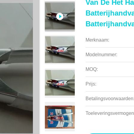
Van De Het H
Batterijhandv
Batterijhand
Merknaam:
Modelnummer:
MOQ:
Prijs:
Betalingsvoorwaarden
Toeleveringsvermogen