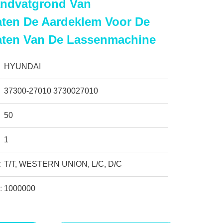
andvatgrond Van
aten De Aardeklem Voor De
vaten Van De Lassenmachine
HYUNDAI
37300-27010 3730027010
50
1
:
T/T, WESTERN UNION, L/C, D/C
:
1000000