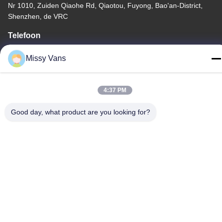
Nr 1010, Zuiden Qiaohe Rd, Qiaotou, Fuyong, Bao'an-District,
Shenzhen, de VRC
Telefoon
+86-185-7643-6547
Missy Vans
4:37 PM
China Goede kwaliteit Japanse Motoronderdelen Auteursrecht ©
Good day, what product are you looking for?
-2026 SHENZHEN TWOO AUTO INDUSTRIAL LTD Alle rechten
voorbehouden.
Privacybeleid
|
Sitemap