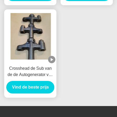
Autogenerator
HINO J05E
VH900126122A
Crosshead de Sub van
de de Autogenerator van
Assy Alternator
VH137061080A Nieuw
Vind de beste prijs
Holland E385 E215 voor
HINO J05E