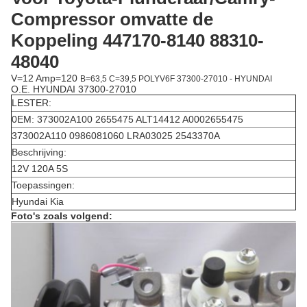
Compressor omvatte de
Koppeling 447170-8140 88310-
48040
V=12 Amp=120
B=63,5 C=39,5 POLYV6F 37300-27010 - HYUNDAI
O.E. HYUNDAI 37300-27010
LESTER:
0EM: 373002A100 2655475 ALT14412 A0002655475
373002A110 0986081060 LRA03025 2543370A
Beschrijving:
12V 120A 5S
Toepassingen:
Hyundai Kia
Foto's zoals volgend: