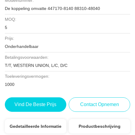
Modelnummer:
De koppeling omvatte 447170-8140 88310-48040
MOQ:
5
Prijs:
Onderhandelbaar
Betalingsvoorwaarden:
T/T, WESTERN UNION, L/C, D/C
Toeleveringsvermogen:
1000
Vind De Beste Prijs
Contact Opnemen
Gedetailleerde Informatie
Productbeschrijving