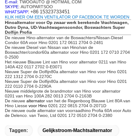
E-mail
: TWOOAUTO @ HOTMAIL.COM
SKYPE
: AUTOPARTSOO
: +86 15323733451
WHATSAPP
KLIK HIER OM EEN VENTILATOR OP FACEBOOK TE WORDEN
Hinoalternator voor Op zwaar werk berekende Vrachtwagen,
Dutro Dyna, UD-Vrachtwagenscondor, Boswachters Super
Dolfijn Profia
De nieuwe Hino-alternator van de Boswachters/Nissan-Diesel
Condor 60A voor Hino 0201 172 0611 2704 0-2481
De nieuwe Diesel van Nissan van Hino/van de
Boswachter/condor60a alternator voor Hino 0201 172 0710 2704
0-2500
Het nieuwe Blauwe Lint van Hino voor alternator 0211 van Hino
140A 422 0117 2702 0-E0071
Nieuwe Super de Dolfijn80a alternator van Hino voor Hino 0201
222 1312 2704 0-2270C
Nieuwe Super de Dolfijn80a alternator van Hino voor Hino 0201
222 0110 2704 0-2290A
Nieuwe middelgrote de brandmotor van Hino voor alternator
0201 van Hino 100A 282 0013 2704 0-2163B
De nieuwe
alternator
van het de Regenboog Blauwe Lint 80A van
Hino Liesse
voor Hino
0201 222 0815 2704 0-2071D
De nieuwe oude alternator van voorraadhino Profia 60A voor Auto
de Delenco. van Twoo, Ltd 0201 172 0510 2704 0-2380
Taggen:
Gelijkstroom-Machtsalternator