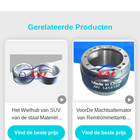
Gerelateerde Producten
Het Wielhub van SUV
VoorDe Machtsalternator
van de staal Materiële
van Remtrommeltambor
Lage T/min Alternator
Freno Delantero
Vind de beste prijs
Duurzaam voor
Vind de beste prijs
gelijkstroom VOOR