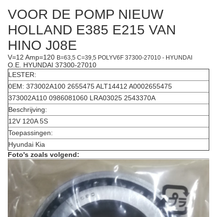
VOOR DE POMP NIEUW
HOLLAND E385 E215 VAN
HINO J08E
V=12 Amp=120
B=63,5 C=39,5 POLYV6F 37300-27010 - HYUNDAI
O.E. HYUNDAI 37300-27010
LESTER:
0EM: 373002A100 2655475 ALT14412 A0002655475
373002A110 0986081060 LRA03025 2543370A
Beschrijving:
12V 120A 5S
Toepassingen:
Hyundai Kia
Foto's zoals volgend: