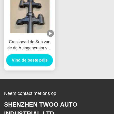
Crosshead de Sub van
de de Autogenerator van
Assy Alternator
VH137061080A Nieuw
Vind de beste prijs
Holland E385 E215 voor
HINO J05E
Neem contact met ons op
SHENZHEN TWOO AUTO
INDUSTRIAL LTD