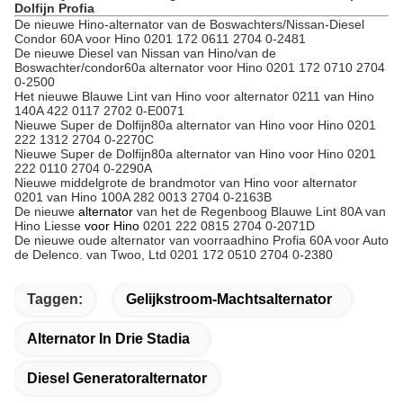
Dolfijn Profia
De nieuwe Hino-alternator van de Boswachters/Nissan-Diesel
Condor 60A voor Hino 0201 172 0611 2704 0-2481
De nieuwe Diesel van Nissan van Hino/van de
Boswachter/condor60a alternator voor Hino 0201 172 0710 2704
0-2500
Het nieuwe Blauwe Lint van Hino voor alternator 0211 van Hino
140A 422 0117 2702 0-E0071
Nieuwe Super de Dolfijn80a alternator van Hino voor Hino 0201
222 1312 2704 0-2270C
Nieuwe Super de Dolfijn80a alternator van Hino voor Hino 0201
222 0110 2704 0-2290A
Nieuwe middelgrote de brandmotor van Hino voor alternator
0201 van Hino 100A 282 0013 2704 0-2163B
De nieuwe
alternator
van het de Regenboog Blauwe Lint 80A van
Hino Liesse
voor Hino
0201 222 0815 2704 0-2071D
De nieuwe oude alternator van voorraadhino Profia 60A voor Auto
de Delenco. van Twoo, Ltd 0201 172 0510 2704 0-2380
Taggen:
Gelijkstroom-Machtsalternator
Alternator In Drie Stadia
Diesel Generatoralternator