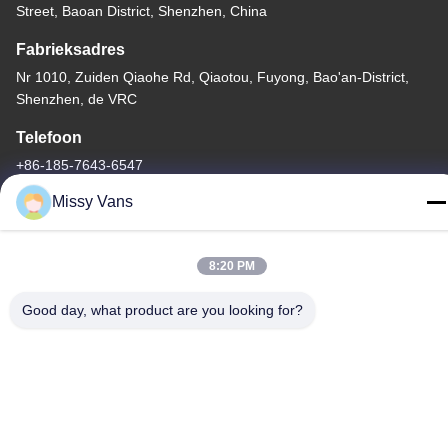
Street, Baoan District, Shenzhen, China
Fabrieksadres
Nr 1010, Zuiden Qiaohe Rd, Qiaotou, Fuyong, Bao'an-District,
Shenzhen, de VRC
Telefoon
+86-185-7643-6547
Missy Vans
8:20 PM
China Goede kwaliteit Japanse Motoronderdelen Auteursrecht ©
-2026 SHENZHEN TWOO AUTO INDUSTRIAL LTD Alle rechten
Good day, what product are you looking for?
voorbehouden.
Privacybeleid
|
Sitemap