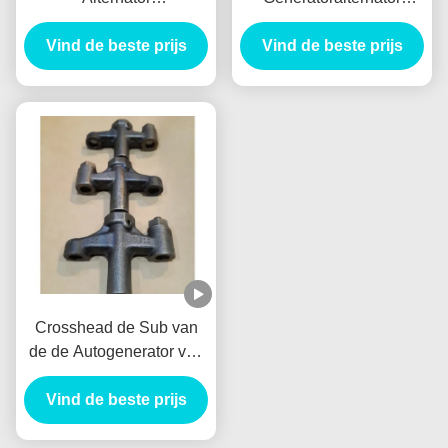
VoorRemtrommel Tambor
Nieuw Holland E385
Freno Delantero van de
Vind de beste prijs
E215 van de Palauto voor
Vind de beste prijs
Autogenerator
HINO J05E
VH900126122A
Crosshead de Sub van
de de Autogenerator van
Assy Alternator
VH137061080A Nieuw
Vind de beste prijs
Holland E385 E215 voor
HINO J05E