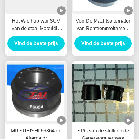
Het Wielhub van SUV
VoorDe Machtsalternator
van de staal Materiële
van Remtrommeltambor
Lage T/min Alternator
Freno Delantero
Vind de beste prijs
Duurzaam voor
Vind de beste prijs
gelijkstroom VOOR
BENZ/HYUNADI
MITSUBISHI 1414153
MITSUBISHI 66864 de
SPG van de slotklep de
Alternator
Generatoralternator