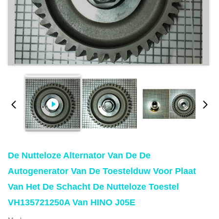
De Nutteloze Alternator Van De De
Autogenerator Van De Toestelduw Voor Plaat
Van Het De Schacht De Nutteloze Toestel
VH135721250A Van HINO J05E