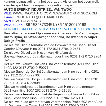
kunnen ladingslading na het opdragen. Als er om het even welk
kwaliteitsprobleem aangaande goedkeuring is.
AUTO BEPERKT INDUSTRIEEL VAN TWOO
WEB
: WWW.TWOOAUTO.COM, WWW.AUTOPARTSOO.COM
E-mail
: TWOOAUTO @ HOTMAIL.COM
SKYPE
: AUTOPARTSOO
: +86 15323733451/+86 15180079168
WHATSAPP
KLIK HIER OM EEN VENTILATOR OP FACEBOOK TE WORDEN
Hinoalternator voor Op zwaar werk berekende Vrachtwagen,
Dutro Dyna, UD-Vrachtwagenscondor, Boswachters Super
Dolfijn Profia
De nieuwe Hino-alternator van de Boswachters/Nissan-Diesel
Condor 60A voor Hino 0201 172 0611 2704 0-2481
De nieuwe Diesel van Nissan van Hino/van de
Boswachter/condor60a alternator voor Hino 0201 172 0710 2704
0-2500
Het nieuwe Blauwe Lint van Hino voor alternator 0211 van Hino
140A 422 0117 2702 0-E0071
Nieuwe Super de Dolfijn80a alternator van Hino voor Hino 0201
222 1312 2704 0-2270C
Nieuwe Super de Dolfijn80a alternator van Hino voor Hino 0201
222 0110 2704 0-2290A
Nieuwe middelgrote de brandmotor van Hino voor alternator
0201 van Hino 100A 282 0013 2704 0-2163B
De nieuwe
alternator
van het de Regenboog Blauwe Lint 80A van
Hino Liesse
voor Hino
0201 222 0815 2704 0-2071D
De nieuwe oude alternator van voorraadhino Profia 60A voor Auto
de Delenco. van Twoo, Ltd 0201 172 0510 2704 0-2380