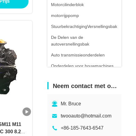
Prijs
Motorcilinderblok
motorrijppomp
StuurbekrachtigingVersnellingsbak
De Delen van de
autoversnellingsbak
Auto transmissieonderdelen
Onderdelen voor bouwmachines
Bouwtechnische apparatuur
Neem contact met ons op
Mr. Bruce
twooauto@hotmail.com
QSM11 M11
+86-185-7643-6547
SC 300 8.2