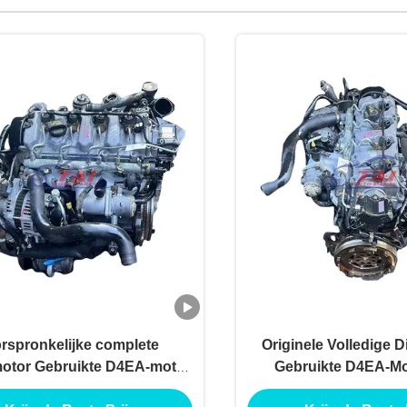
rspronkelijke complete
Originele Volledige 
motor Gebruikte D4EA-motor
Gebruikte D4EA-Mo
r Hyundai Elantra-auto's
Hyundai Elan