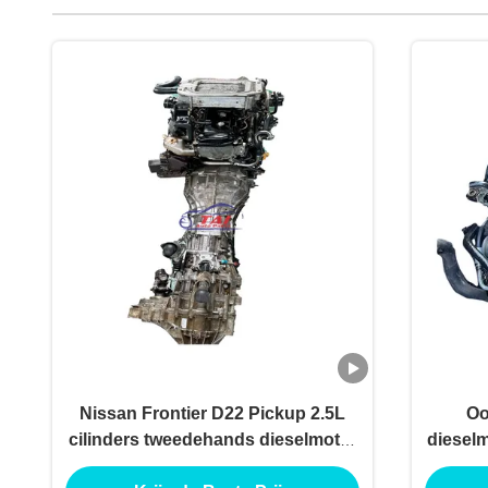
Nissan Frontier D22 Pickup 2.5L
Oo
cilinders tweedehands dieselmotor
diesel
voor vrachtwagentoepassingen
voo