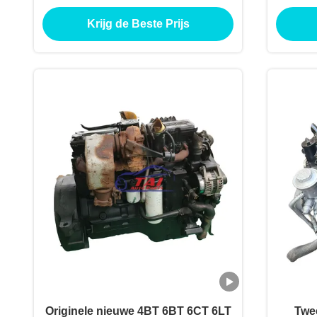
Cummins 6CT
FE Orig
Krijg de Beste Prijs
Originele nieuwe 4BT 6BT 6CT 6LT
Twe