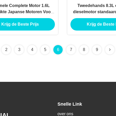
inele Complete Motor 1.6L
Tweedehands 8.3L 
ikte Japanse Motoren Voor
dieselmotor standaar
Honda Cruze 1.6 1.8
Cummins 6
Krijg de Beste Prijs
Krijg de Beste 
2
3
4
5
6
7
8
9
Snelle Link
over ons
IAL