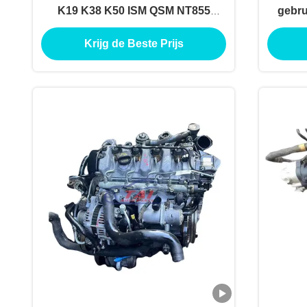
K19 K38 K50 ISM QSM NT855
gebru
NTA855 ISD ISF Complete motor
ver
Krijg de Beste Prijs
voor Cummins