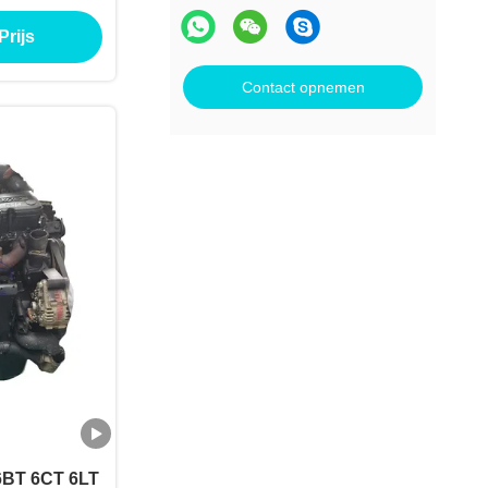
tor voor
Prijs
uck
Contact opnemen
 6BT 6CT 6LT