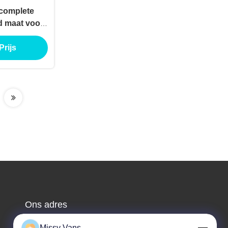
complete
d maat voor
CT
Prijs
Ons adres
Bedrijfsadres
Missy Vans