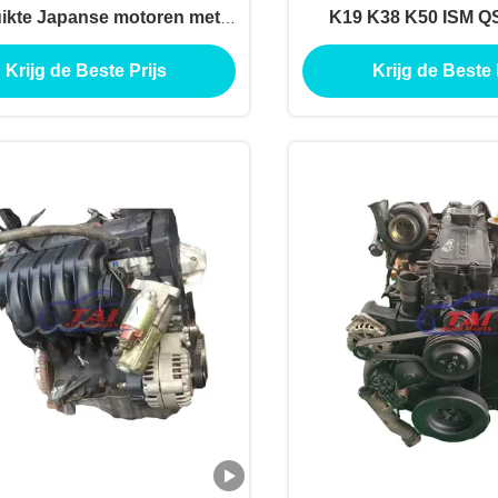
ikte Japanse motoren met
K19 K38 K50 ISM Q
snellingsbak voor auto's
NTA855 ISD ISF Comp
Krijg de Beste Prijs
Krijg de Beste 
voor Cummi