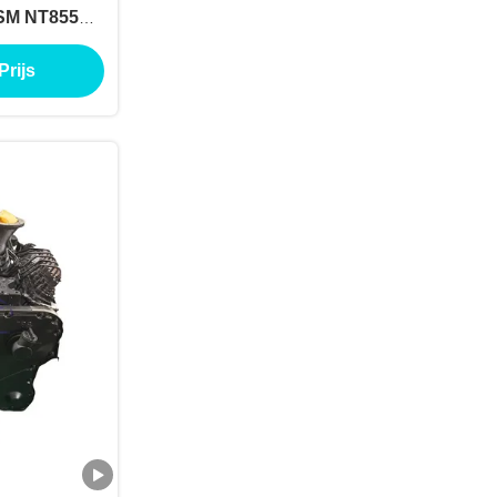
SM NT855
lete motor
Prijs
ns