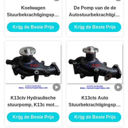
Koelwagen
De Pomp van de de
Stuurbekrachtigingspomp
Autostuurbekrachtiging
161003354 voor Hino
van K13D K13CTE,
Krijg de Beste Prijs
Krijg de Beste Prijs
P11c 23 Staalmateriaal
OEM 16100-3320 van de
Waterpomp Assy van
Vrachtwagendelen
K13C
K13ctv Hydraulische
K13cts Auto
stuurpomp, K13c motor
Stuurbekrachtigingspomp
waterpomp voor Hino
16100-3820,
Krijg de Beste Prijs
Krijg de Beste Prijs
Oem 16100-3670
Vrachtwagen/Trailer/Auto
Koelwaterpomp Type