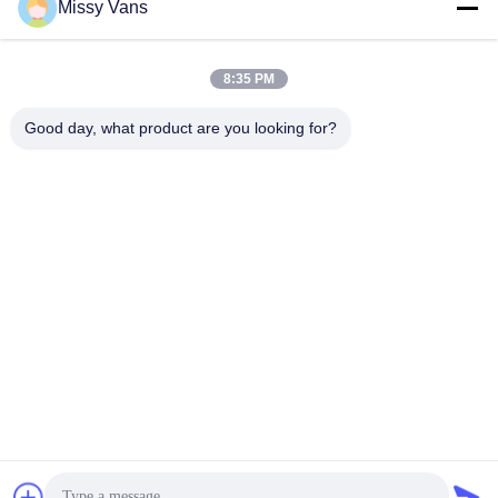
Missy Vans
Ons adres
Bedrijfsadres
8:35 PM
No 8028, Jincheng Industrial Center, South Lixin Rd, Fuyong
Street, Baoan District, Shenzhen, China
Good day, what product are you looking for?
Fabrieksadres
No. 1010, South Qiaohe Rd, Qiaotou, Fuyong, Bao'an District,
Shenzhen, China
Tel
+86-185-7643-6547
China Goede kwaliteit Japanse motoronderdelen Leverancier.
Copyright © -2026 SHENZHEN TWOO AUTO INDUSTRIAL LTD .
Alle rechten voorbehouden.
Privacybeleid
|
Sitemap