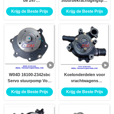
de 247
Stuurbekrachtigingspomp
Autostuurbekrachtiging
voor Hino, OEM 16100-
Krijg de Beste Prijs
Krijg de Beste Prijs
voor Saleauto-
2531 van de
Systemen van de Delen
Dieselmotorwaterpomp
de Automotor
W04D 16100-2342sbc
Koelonderdelen voor
Servo stuurpomp Voor
vrachtwagens
Hino, FC166 W04D
Autopomp, P11C
Krijg de Beste Prijs
Krijg de Beste Prijs
Waterpomp 16100-2342
waterpomp voor HINO
bus OEM 16100-3910