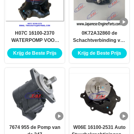
H07C 16100-2370
0K72A32860 de
WATERPOMP VOOR
Schachtverbinding van
HINO H07C
de leidingskolom voor
Krijg de Beste Prijs
Krijg de Beste Prijs
KIA RIO 0K72A-32860
7674 955 de Pomp van
W06E 16100-2531 Auto