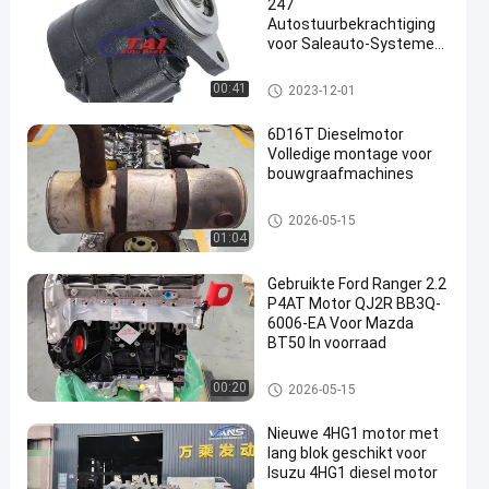
247
Autostuurbekrachtiging
voor Saleauto-Systemen
van de Delen de
Automotor
De Pomp van de autostuurbekr
00:41
2023-12-01
achtiging
6D16T Dieselmotor
Volledige montage voor
bouwgraafmachines
Japanse Motoronderdelen
2026-05-15
01:04
Gebruikte Ford Ranger 2.2
P4AT Motor QJ2R BB3Q-
6006-EA Voor Mazda
BT50 In voorraad
Japanse Motoronderdelen
00:20
2026-05-15
Nieuwe 4HG1 motor met
lang blok geschikt voor
Isuzu 4HG1 diesel motor