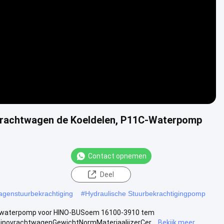
 vrachtwagen de Koeldelen, P11C-Waterpomp
Contact opnemen
Deel
genstuurbekrachtiging
#
Hydraulische Stuurbekrachtigingpomp
 waterpomp voor HINO-BUSoem 16100-3910 tem
novrachtwagenGewichtNormMateriaalijzerCer...
Bekijk meer