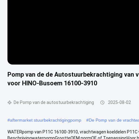
Pomp van de de Autostuurbekrachtiging van
voor HINO-Busoem 16100-3910
De Pomp van de autostuurbekrachtiging
2025-08-02
#
aftermarket stuurbekrachtigingpomp
#
De Pomp van de vrachtwa
WATERpomp van P11C 16100-3910, vrachtwagen koeldelen P11C
BeschrijvingwaterpompGrootteOEM normOE of ToepassingVoor hi