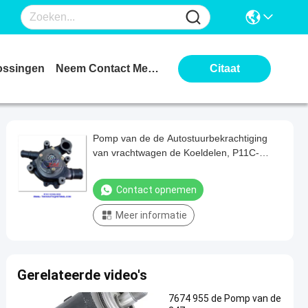
ossingen
Neem Contact Met Ons Op
Citaat
Pomp van de de Autostuurbekrachtiging
van vrachtwagen de Koeldelen, P11C-
Waterpomp voor HINO-Busoem 16100-
3910
Contact opnemen
Meer informatie
Gerelateerde video's
7674 955 de Pomp van de