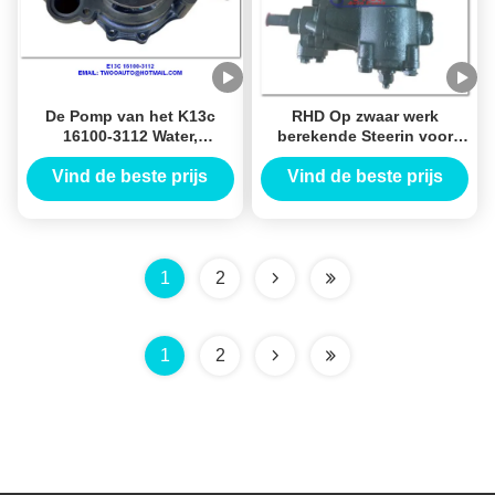
De Pomp van het K13c
RHD Op zwaar werk
16100-3112 Water,
berekende Steerin voor
Pomptype 16100-3112 van
ISUZU-Vrachtwagen,
het Vrachtwagen Koelwater
Hydraulisch
Vind de beste prijs
Vind de beste prijs
voor Hino K13c
Stuurbekrachtigingtoestel
voor ISUZU NPR RHD
89735610
1
2
1
2