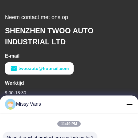
Neem contact met ons op
SHENZHEN TWOO AUTO
INDUSTRIAL LTD
E-mail
twooauto@hotmail.com
Werktijd
9:00-18:30
Missy Vans
Ons adres
Bedrijfadres
11:49 PM
No 8028, Jincheng Industrial Center, South Lixin Rd, Fuyong
Street, Baoan District, Shenzhen, China
Good day, what product are you looking for?