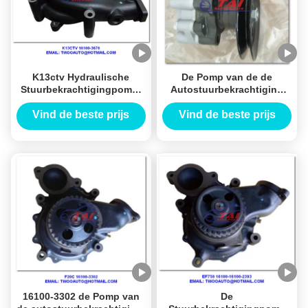
K13ctv Hydraulische
De Pomp van de de
Stuurbekrachtigingpomp,
Autostuurbekrachtiging
K13c-de Pomp van het
van LAN15 2011,
Motorwater voor Hino-Oem
Autostuurbekrachtigingpomp
Vind de beste prijs
Vind de beste prijs
16100-3670
voor Hilux 2KD 3L 5L
44320-0K020
16100-3302 de Pomp van
De