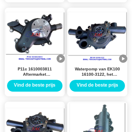
W04D
Dieselmotorwater
P11c 1610003811
Waterpomp van EK100
Aftermarket
16100-3122, het
Stuurbekrachtiging Pum,
Waterpomp 16100-3122 van
Pomptype 16100-03811 van
HINO Ek100 voor de Delen
Vind de beste prijs
Vind de beste prijs
het Vrachtwagen Koelwater
van de
voor Hino
Vrachtwagenlangsligger