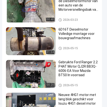
de Dieselmotormotor van
een auto van de
Motorversnellingsbak van
Japan
Toyota-Motorvervangstukken
00:40
2026-03-23
6D16T Dieselmotor
Volledige montage voor
bouwgraafmachines
Japanse Motoronderdelen
2026-05-15
01:04
Gebruikte Ford Ranger 2.2
P4AT Motor QJ2R BB3Q-
6006-EA Voor Mazda
BT50 In voorraad
Japanse Motoronderdelen
00:20
2026-05-15
Nieuwe 4HG1 motor met
lang blok geschikt voor
Isuzu 4HG1 diesel motor