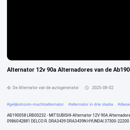
Alternator 12v 90a Alternadores van de Ab19
De Alternator van de autogenerator
2025-08-02
#
gelijkstroom-machtsalternator
#
alternator in drie stadia
#
diese
AB190058 LRB00232 - MITSUBISHI-Alternator 12V 90A Alternado
0986042881 DELCO R. DRA3439 DRA3439N HYUNDAI 37300-22200 L