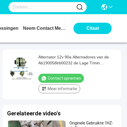
ossingen
Neem Contact Met Ons Op
Citaat
Alternator 12v 90a Alternadores van de
Ab190058lrb00232 de Lage T/min
Alternator
Contact opnemen
Meer informatie
Gerelateerde video's
Originele Gebruikte 1HZ-