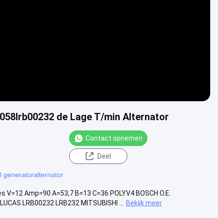
0058lrb00232 de Lage T/min Alternator
Contact opnemen
Deel
l generatoralternator
res V=12 Amp=90 A=53,7 B=13 C=36 POLYV4 BOSCH O.E.
UCAS LRB00232 LRB232 MITSUBISHI ...
Bekijk meer