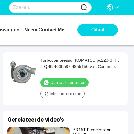
ossingen
Neem Contact Met Ons Op
Citaat
Turbocompressor KOMATSU pc220-8 RIJ
3 QSB 4038597 4955156 van Cummins
van de Motoronderdelenvrachtwagen
Contact opnemen
Meer informatie
Gerelateerde video's
6D16T Dieselmotor