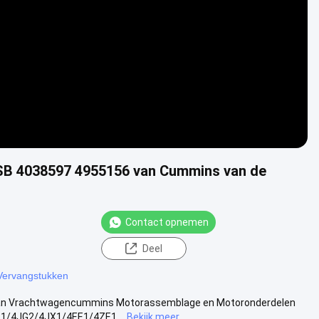
B 4038597 4955156 van Cummins van de
Contact opnemen
Deel
Vervangstukken
an Vrachtwagencummins Motorassemblage en Motoronderdelen
B1/4JG2/4JX1/4EE1/4ZE1...
Bekijk meer