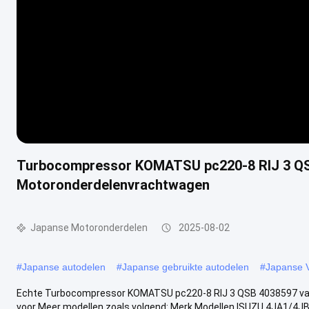
Turbocompressor KOMATSU pc220-8 RIJ 3 QS
Motoronderdelenvrachtwagen
Japanse Motoronderdelen
2025-08-02
#
Japanse autodelen
#
Japanse gebruikte autodelen
#
Japanse 
Echte Turbocompressor KOMATSU pc220-8 RIJ 3 QSB 4038597 v
voor Meer modellen zoals volgend: Merk Modellen ISUZU 4JA1/4J