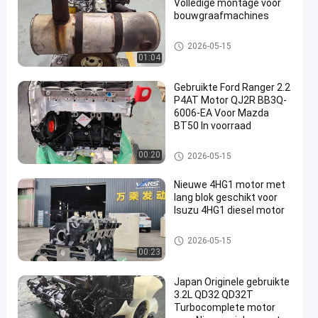
Volledige montage voor
bouwgraafmachines
Japanse Motoronderdelen
2026-05-15
01:04
Gebruikte Ford Ranger 2.2
P4AT Motor QJ2R BB3Q-
6006-EA Voor Mazda
BT50 In voorraad
Japanse Motoronderdelen
00:20
2026-05-15
Nieuwe 4HG1 motor met
lang blok geschikt voor
Isuzu 4HG1 diesel motor
Japanse Motoronderdelen
2026-05-15
00:23
Japan Originele gebruikte
3.2L QD32 QD32T
Turbocomplete motor