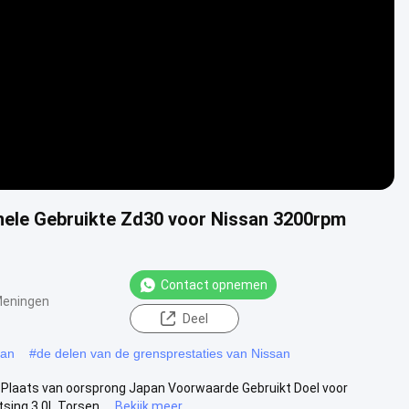
Video
ele Gebruikte Zd30 voor Nissan 3200rpm
Contact opnemen
Meningen
Deel
san
#
de delen van de grensprestaties van Nissan
 Plaats van oorsprong Japan Voorwaarde Gebruikt Doel voor
ing 3.0L Torsen ...
Bekijk meer