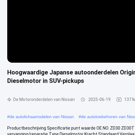
Hoogwaardige Japanse autoonderdelen Origin
Dieselmotor in SUV-pickups
De Motoronderdelen van Nissan
2025-06-19
137 
#
de autolichaamsdelen van Nissan
#
de autotoebehoren van Nis
Productbeschrijving Specificatie punt waarde OE NO. ZD30 ZD30T
vervanging/reparatie Type Dieselmotor Kracht Standaard Verplaats