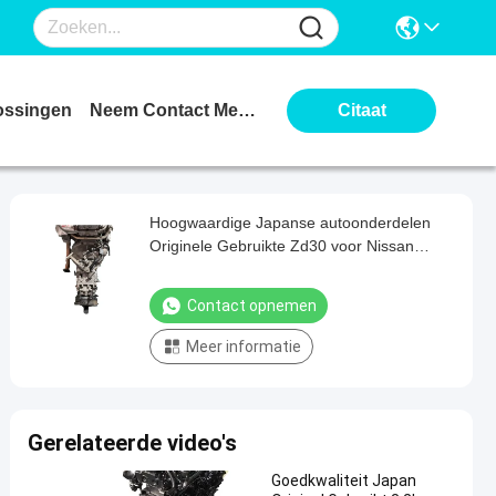
ossingen
Neem Contact Met Ons Op
Citaat
Hoogwaardige Japanse autoonderdelen
Originele Gebruikte Zd30 voor Nissan
3200rpm Dieselmotor in SUV-pickups
Contact opnemen
Meer informatie
Gerelateerde video's
Goedkwaliteit Japan