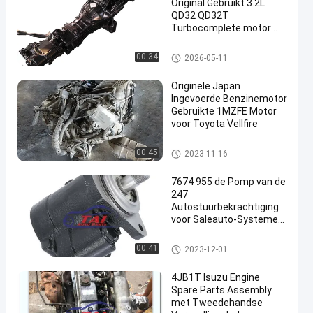
Original Gebruikt 3.2L
QD32 QD32T
Turbocomplete motor
voor Nissan Pickup
De Motoronderdelen van Niss
00:34
2026-05-11
an
Originele Japan
Ingevoerde Benzinemotor
Gebruikte 1MZFE Motor
voor Toyota Vellfire
Gebruikte Japanse Motoren
00:45
2023-11-16
7674 955 de Pomp van de
247
Autostuurbekrachtiging
voor Saleauto-Systemen
van de Delen de
Automotor
De Pomp van de autostuurbekr
00:41
2023-12-01
achtiging
4JB1T Isuzu Engine
Spare Parts Assembly
met Tweedehandse