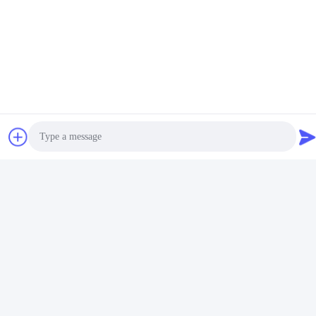
Photo
Video Call
Audio Call