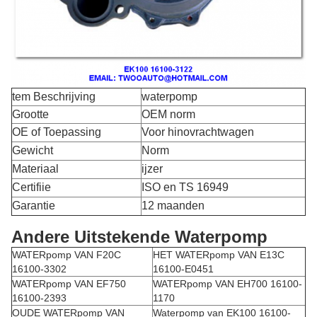
tem Beschrijving
waterpomp
Grootte
OEM norm
OE of Toepassing
Voor hinovrachtwagen
Gewicht
Norm
Materiaal
ijzer
Certifiie
ISO en TS 16949
Garantie
12 maanden
Andere Uitstekende Waterpomp
WATERpomp VAN F20C
HET WATERpomp VAN E13C
16100-3302
16100-E0451
WATERpomp VAN EF750
WATERpomp VAN EH700 16100-
16100-2393
1170
OUDE WATERpomp VAN
Waterpomp van EK100 16100-