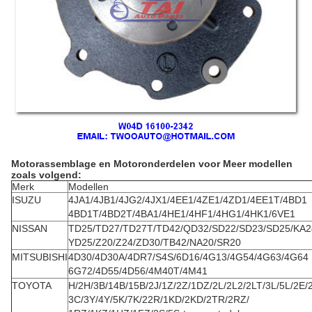
Motorassemblage en Motoronderdelen voor Meer modellen
zoals volgend:
Merk
Modellen
ISUZU
4JA1/4JB1/4JG2/4JX1/4EE1/4ZE1/4ZD1/4EE1T/4BD1
4BD1T/4BD2T/4BA1/4HE1/4HF1/4HG1/4HK1/6VE1
NISSAN
TD25/TD27/TD27T/TD42/QD32/SD22/SD23/SD25/KA2
YD25/Z20/Z24/ZD30/TB42/NA20/SR20
MITSUBISHI
4D30/4D30A/4DR7/S4S/6D16/4G13/4G54/4G63/4G64
6G72/4D55/4D56/4M40T/4M41
TOYOTA
H/2H/3B/14B/15B/2J/1Z/2Z/1DZ/2L/2L2/2LT/3L/5L/2E/
3C/3Y/4Y/5K/7K/22R/1KD/2KD/2TR/2RZ/