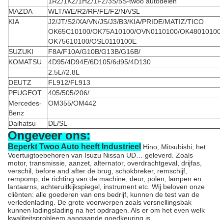
1RZ/1KZ/1HZ/1FZ/3S/5S-twoo autodelen
MAZDA
WLT/WE/R2/RF/FE/F2/NA/SL
KIA
J2/JT/S2/XA/VN/JS/J3/B3/KIA/PRIDE/MATIZ/TICO
OK65C10100/OK75A10100/OVN0110100/OK4801010
OK75610100/OSL0110100E
SUZUKI
F8A/F10A/G10B/G13B/G16B/
KOMATSU
4D95/4D94E/6D105/6d95/4D130
2.5L//2.8L
DEUTZ
FL912/FL913
PEUGEOT
405/505/206/
Mercedes-
OM355/OM442
Benz
Daihatsu
DL/SL
Ongeveer ons:
Beperkt Twoo Auto heeft Industrieel
Hino, Mitsubishi, het
Voertuigtoebehoren van Isuzu Nissan UD… geleverd. Zoals
motor, transmissie, aanzet, alternator, overdrachtgeval, drijfas,
verschil, before and after de brug, schokbreker, remschijf,
rempomp, de richting van de machine, deur, polen, lampen en
lantaarns, achteruitkijkspiegel, instrument etc. Wij beloven onze
cliënten: alle goederen van ons bedrijf, kunnen de test van de
verledenlading. De grote voorwerpen zoals versnellingsbak
kunnen ladingslading na het opdragen. Als er om het even welk
kwaliteitsprobleem aangaande goedkeuring is