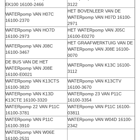
EK100 16100-2466
3122
HET BOVENLEER VAN DE
WATERpomp VAN H07C
WATERpomp VAN H07D 16100-
16100-2370
2971
WATERpomp VAN HO7D
HET WATERpomp VAN J05C
16100-2973
16100-E0270
HET GRAAFWERKTUIG VAN DE
WATERpomp VAN J08C
WATERpomp VAN J08E 16100-
16100-3467
0070
DE BUS VAN DE HET
WATERpomp VAN K13C 16100-
WATERpomp VAN J08E
3112
16100-E0021
WATERpomp VAN K13CTS
WATERpomp VAN K13CTV
16100-3820
16100-3670
WATERpomp VAN K13D
WATERpomp 23 VAN P11C
K13CTE 16100-3320
16100-3354
WATERpomp 22 VAN P11C
WATERpomp VAN P11C 16100-
16100-3781
03811
WATERpomp VAN P11C
WATERpomp VAN W04D 16100-
16100-3910
2342
WATERpomp VAN W06E
16100-2531